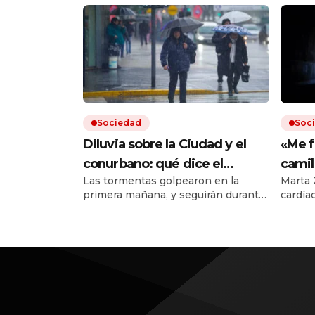
Sociedad
Soc
Diluvia sobre la Ciudad y el
«Me f
conurbano: qué dice el
camil
Las tormentas golpearon en la
Marta 
pronóstico para las próximas
al de 
primera mañana, y seguirán durante
cardía
horas
tiene
todo el jueves. Hay cortes de luz en
tuvo q
el AMBA.
esos s
afuera
médicos
túnel.
en 199
pareci
neuroc