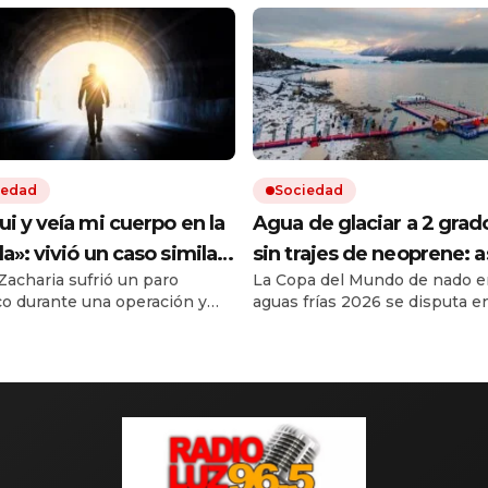
iedad
Sociedad
ui y veía mi cuerpo en la
Agua de glaciar a 2 grad
la»: vivió un caso similar
sin trajes de neoprene: a
Zacharia sufrió un paro
La Copa del Mundo de nado e
Víctor Sueiro y la ciencia
el Mundial de Natación e
co durante una operación y
aguas frías 2026 se disputa e
 una explicación
Perito Moreno
ue ser reanimada. Durante
Cruz. Es la primera vez que la
egundos, dice que vio «desde
competencia no se hace en E
», cómo trabajaban los
Participan casi 300 nadadores
 y luego una luz al final del
países. Instalaron una piscina
 El médico del periodista que
flotante en el Lago Argentino.
0 experimentó una situación
carrera insignia de 300 metro
da, un neurólogo y un
aguas abiertas es el domingo.
irujano vinculan el fenómeno