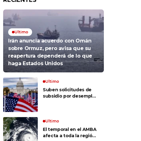
RECIENTES
Ultimo
Irán anuncia acuerdo con Omán
sobre Ormuz, pero avisa que su
reapertura dependerá de lo que
haga Estados Unidos
Ultimo
Suben solicitudes de
subsidio por desempleo
en EEUU, pero despidos
siguen bajos
Ultimo
El temporal en el AMBA
afecta a toda la región: