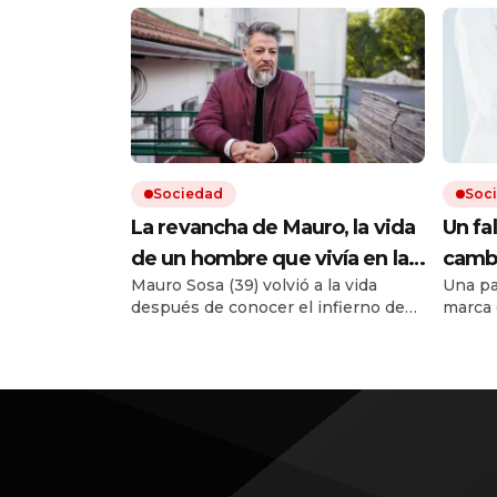
Sociedad
Soc
La revancha de Mauro, la vida
Un fa
de un hombre que vivía en la
cambi
Mauro Sosa (39) volvió a la vida
Una pa
calle y pudo reencontrar su
prepa
después de conocer el infierno de
marca 
rumbo: «Ya no me reprocho»
medi
las drogas y la incertidumbre de no
otra n
tener techo. Hoy trabaja y alquila un
dado la
departamento. «Lo más importante
Corte 
fue darme cuenta de que necesitaba
La sen
ayuda», asegura.
preced
acceso