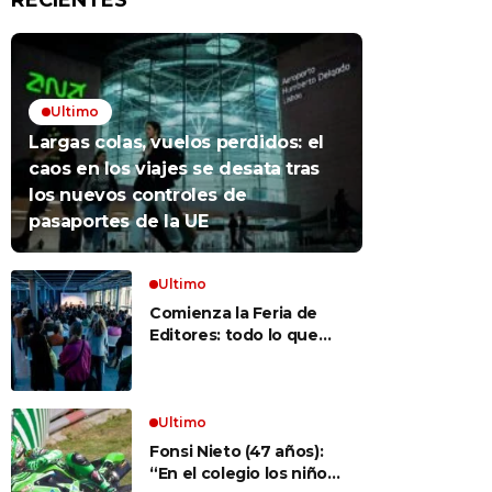
RECIENTES
Ultimo
Largas colas, vuelos perdidos: el
caos en los viajes se desata tras
los nuevos controles de
pasaportes de la UE
Ultimo
Comienza la Feria de
Editores: todo lo que
hay que saber para
aprovechar la visita
Ultimo
Fonsi Nieto (47 años):
“En el colegio los niños