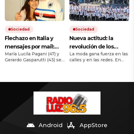
puede probar.
Sociedad
Sociedad
Flechazo en Italia y
Nueva actitud: la
mensajes por mail:
revolución de los
María Lucila Pagani (47) y
La moda gana fuerza en las
cómo empezó la
pelados orgullosos
Gerardo Gasparutti (43) se
calles y en las redes. En
historia de amor entre
conocieron en 2008
Argentina ya se organizan
la académica y el
mientras hacían sus
juntadas multitudinarias. El
posgrados. Las dudas del
ránking de los países con
nutricionista al que
círculo de la mujer sobre
más calvos lo encabeza
hoy acusan de matarla
las raras circunstancias de
España. Le sigue Italia.
su muerte.
¿Argentina? Está 43 a nivel
global.
Android
AppStore