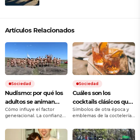
a su familia en Rosario
Artículos Relacionados
Sociedad
Sociedad
Nudismo: por qué los
Cuáles son los
adultos se animan
cocktails clásicos que
Cómo influye el factor
Símbolos de otra época y
más que los jóvenes
resisten en las barras
generacional. La confianza,
emblemas de la coctelería,
el adiós a los tabués y el rol
son ejemplos de equilibrio
de las redes en la era de los
y de identidad. Los
filtros.
imperdibles y dónde se los