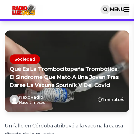
MENU
Sociedad
Qué Es La Trombocitopeña Trombótica,
El Síndrome Que Mató A Una Joven Tras
Darse La Vacuna Sputnik V Del Covid
NexoRadio
1 minuto/s
Hace 2 meses
Un fallo en Córdoba atribuyó a la vacuna la causa