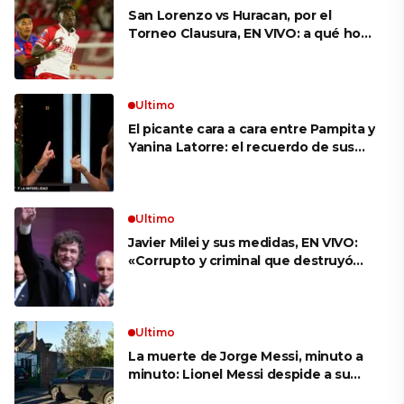
San Lorenzo vs Huracan, por el
Torneo Clausura, EN VIVO: a qué hora
es, probables formaciones y cómo
ver el clásico
Ultimo
El picante cara a cara entre Pampita y
Yanina Latorre: el recuerdo de sus
infidelidades y el reproche por el
final con Pico Mónaco
Ultimo
Javier Milei y sus medidas, EN VIVO:
«Corrupto y criminal que destruyó
Brasil», el ataque de un congresista
de EE.UU. a Lula que el Presidente
replicó en sus redes
Ultimo
La muerte de Jorge Messi, minuto a
minuto: Lionel Messi despide a su
papá en una ceremonia íntima junto