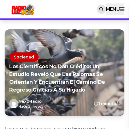
MENU
Sociedad
Los Científicos No Dan Crédito: Un
Estudio Reveló Que Las Palomas Se
Orientan Y Encuentran El Camino De
Regreso Gracias A Su Hígado
NexoRadio
1 minuto/s
Hace 2 meses
Las células hepáticas ricas en hierro podrían