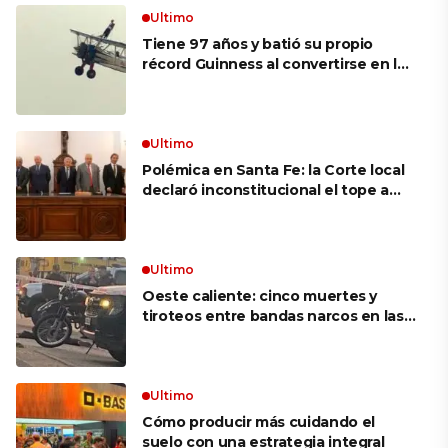
Ultimo
Tiene 97 años y batió su propio
récord Guinness al convertirse en la
mujer más longeva del mundo en
volar sobre las alas de un avión en
movimiento: «Las palabras ‘no
puedo’ no existen en mi vocabulario»
Ultimo
Polémica en Santa Fe: la Corte local
declaró inconstitucional el tope a
jubilaciones de privilegio y avaló
haberes de $ 18 millones
Ultimo
Oeste caliente: cinco muertes y
tiroteos entre bandas narcos en las
últimas semanas
Ultimo
Cómo producir más cuidando el
suelo con una estrategia integral