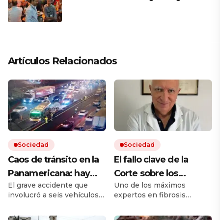
Artículos Relacionados
Sociedad
Sociedad
Caos de tránsito en la
El fallo clave de la
Panamericana: hay
Corte sobre los
El grave accidente que
Uno de los máximos
cinco heridos por un
remedios, el mensaje
involucró a seis vehículos
expertos en fibrosis
choque múltiple
de un referente
ocurrió sobre el kilómetro
quística avaló que la
médico y otro posible
25 de la autopista, en
cobertura en salud sea