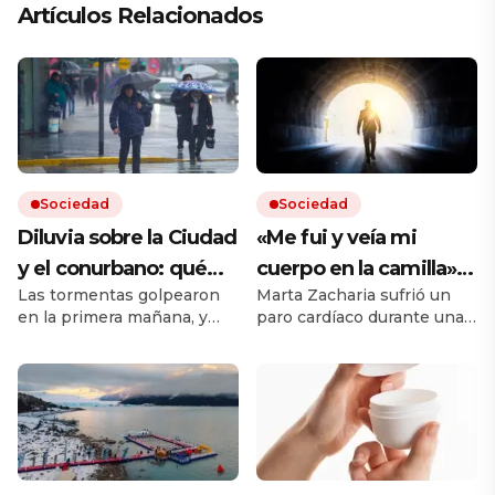
Artículos Relacionados
Sociedad
Sociedad
Diluvia sobre la Ciudad
«Me fui y veía mi
y el conurbano: qué
cuerpo en la camilla»:
Las tormentas golpearon
Marta Zacharia sufrió un
dice el pronóstico para
vivió un caso similar al
en la primera mañana, y
paro cardíaco durante una
las próximas horas
de Víctor Sueiro y la
seguirán durante todo el
operación y tuvo que ser
ciencia tiene una
jueves. Hay cortes de luz
reanimada. Durante esos
en el AMBA.
segundos, dice que vio
explicación
«desde afuera», cómo
trabajaban los médicos y
luego una luz al final del
túnel. El médico del
periodista que en 1990