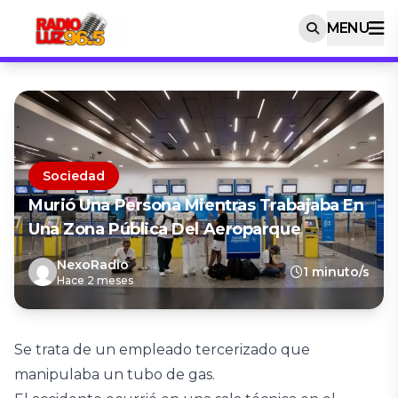
MENU
Sociedad
Murió Una Persona Mientras Trabajaba En
Una Zona Pública Del Aeroparque
NexoRadio
1 minuto/s
Hace 2 meses
Se trata de un empleado tercerizado que
manipulaba un tubo de gas.