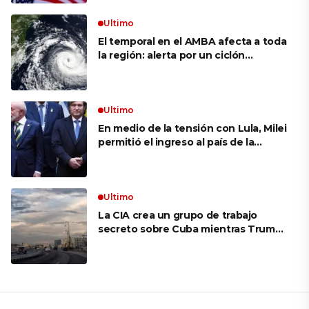
Ultimo
El temporal en el AMBA afecta a toda
la región: alerta por un ciclón
extratropical, vientos de 100 km/h y
riesgo de tornado en Brasil
Ultimo
En medio de la tensión con Lula, Milei
permitió el ingreso al país de la
Marina de Brasil para realizar
ejercicios militares conjuntos
Ultimo
La CIA crea un grupo de trabajo
secreto sobre Cuba mientras Trump
presiona a La Habana