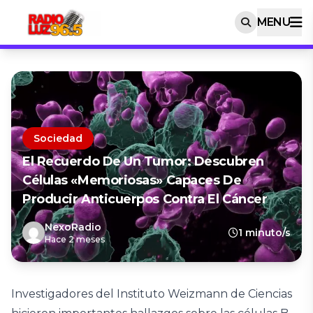
MENU
Sociedad
El Recuerdo De Un Tumor: Descubren
Células «memoriosas» Capaces De
Producir Anticuerpos Contra El Cáncer
NexoRadio
1 minuto/s
Hace 2 meses
Investigadores del Instituto Weizmann de Ciencias