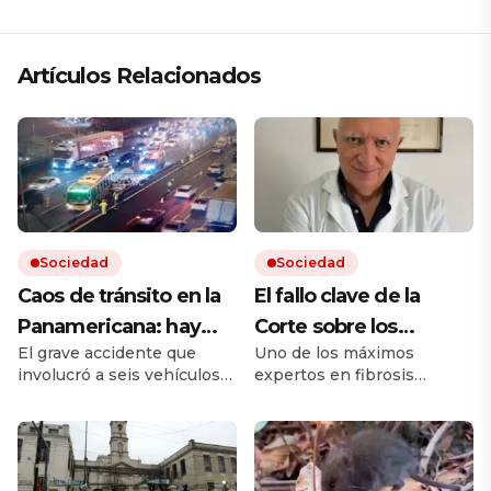
Artículos Relacionados
Sociedad
Sociedad
Caos de tránsito en la
El fallo clave de la
Panamericana: hay
Corte sobre los
El grave accidente que
Uno de los máximos
cinco heridos por un
remedios, el mensaje
involucró a seis vehículos
expertos en fibrosis
choque múltiple
de un referente
ocurrió sobre el kilómetro
quística avaló que la
médico y otro posible
25 de la autopista, en
cobertura en salud sea
sentido hacia la Provincia
sobre un remedio más
conflicto en puerta
de Buenos Aires. Hay
barato de igual acción. Tras
varios carriles cortados y
la sentencia de la Corte