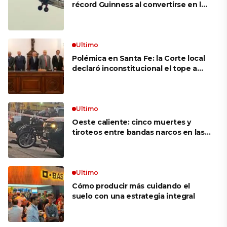
récord Guinness al convertirse en la
mujer más longeva del mundo en
volar sobre las alas de un avión en
movimiento: «Las palabras ‘no
puedo’ no existen en mi vocabulario»
Ultimo
Polémica en Santa Fe: la Corte local
declaró inconstitucional el tope a
jubilaciones de privilegio y avaló
haberes de $ 18 millones
Ultimo
Oeste caliente: cinco muertes y
tiroteos entre bandas narcos en las
últimas semanas
Ultimo
Cómo producir más cuidando el
suelo con una estrategia integral