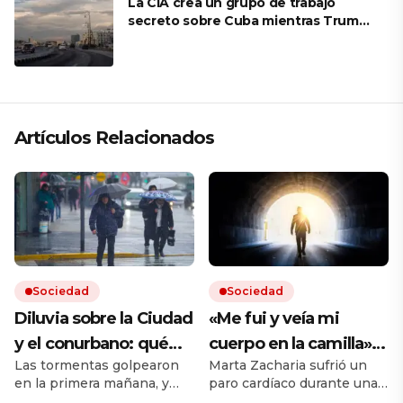
La CIA crea un grupo de trabajo
secreto sobre Cuba mientras Trump
presiona a La Habana
Artículos Relacionados
Sociedad
Sociedad
Diluvia sobre la Ciudad
«Me fui y veía mi
y el conurbano: qué
cuerpo en la camilla»:
Las tormentas golpearon
Marta Zacharia sufrió un
dice el pronóstico para
vivió un caso similar al
en la primera mañana, y
paro cardíaco durante una
las próximas horas
de Víctor Sueiro y la
seguirán durante todo el
operación y tuvo que ser