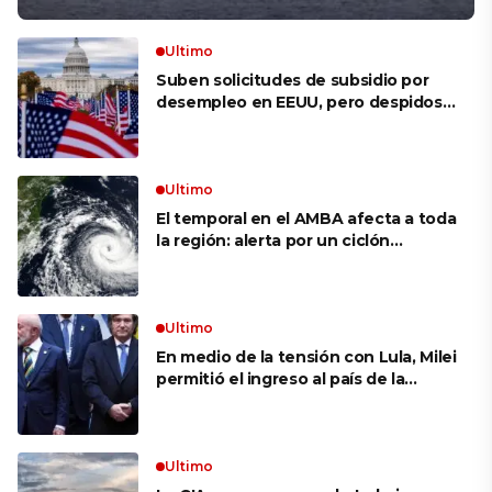
Ultimo
Suben solicitudes de subsidio por
desempleo en EEUU, pero despidos
siguen bajos
Ultimo
El temporal en el AMBA afecta a toda
la región: alerta por un ciclón
extratropical, vientos de 100 km/h y
riesgo de tornado en Brasil
Ultimo
En medio de la tensión con Lula, Milei
permitió el ingreso al país de la
Marina de Brasil para realizar
ejercicios militares conjuntos
Ultimo