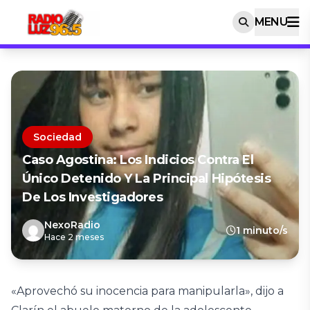
MENU
Sociedad
Caso Agostina: Los Indicios Contra El
Único Detenido Y La Principal Hipótesis
De Los Investigadores
NexoRadio
1 minuto/s
Hace 2 meses
«Aprovechó su inocencia para manipularla», dijo a