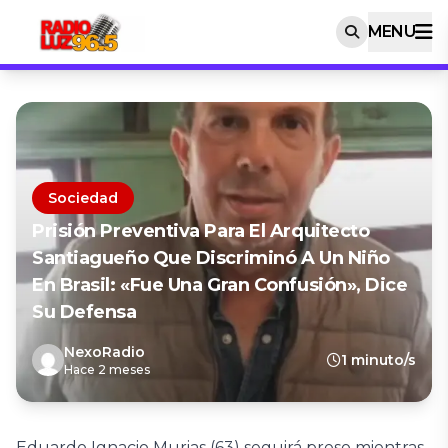
MENU
Sociedad
Prisión Preventiva Para El Arquitecto
Santiagueño Que Discriminó A Un Niño
En Brasil: «Fue Una Gran Confusión», Dice
Su Defensa
NexoRadio
1 minuto/s
Hace 2 meses
Eduardo Ignacio Murias (63) seguirá preso mientras