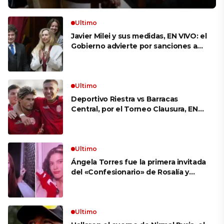
Ultimo
Javier Milei y sus medidas, EN VIVO: el
Gobierno advierte por sanciones a
los gremios docentes por el paro de
mañana y busca avanzar con el
proyecto que permite venderle
tierras a extranjeros
Ultimo
Deportivo Riestra vs Barracas
Central, por el Torneo Clausura, EN
VIVO: a qué hora juegan,
formaciones y cómo ver el partido
Ultimo
Ángela Torres fue la primera invitada
del «Confesionario» de Rosalía y
apuntó contra un ex: «Me hizo
perderme a mí misma»
Ultimo