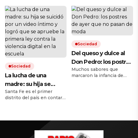
que murió en el
helicóptero
cuando los embistió un
murieron sus siete
camión en la ruta 192.
ocupantes. Los resultados
choque en Luján
También fallecieron las
de las pericias que espera
tres hijas de la pareja y
el fiscal de la causa para
otros dos de la mujer. Y el
desentrañar las causas del
novio de una de las chicas
accidente y eventuales
está grave.
responsabilidades.
Sociedad
Del queso y dulce al
Don Pedro: los postres
Sociedad
Muchos sabores que
de ayer que no pasan
La lucha de una
marcaron la infancia de
de moda
generaciones están
madre: su hija se
volviendo revalorizados o
Santa Fe es el primer
suicidó por un video
en versiones modernas.
distrito del país en contar
Aquí, una guía de dónde se
íntimo y logró que se
con una norma para
pueden probar.
apruebe la primera ley
prevenir en el ciberacoso,
el hostigamiento y la
contra la violencia
extorsión en el ámbito
digital en la escuela
educativo. La ley nació a
partir de la historia de Ema