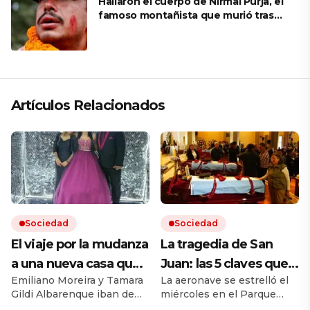
Hallaron el cuerpo de Nirmal Purja, el
famoso montañista que murió tras
una avalancha en Pakistán
Artículos Relacionados
Sociedad
Sociedad
El viaje por la mudanza
La tragedia de San
a una nueva casa que
Juan: las 5 claves que
Emiliano Moreira y Tamara
La aeronave se estrelló el
terminó en tragedia: la
pueden revelar por
Gildi Albarenque iban de
miércoles en el Parque
historia de la familia
qué cayó el
Parada Robles a Torres
Provincial Ischigualasto y