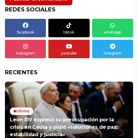
REDES SOCIALES
facebook
tiktok
whatsapp
instagram
youtube
telegram
RECIENTES
Ultimo
León XIV expresó su preocupación por la
crisis en Ceuta y pidió «soluciones de paz,
estabilidad y justicia»