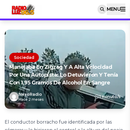
MENU
Sociedad
Manejaba En Zigzag Y A Alta Velocidad
Por Una Autopista: Lo Detuvieron Y Tenía
Con 1,95 Gramos De Alcohol En Sangre
NexoRadio
1 minuto/s
Hace 2 meses
El conductor borracho fue identificada por las