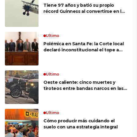
Tiene 97 años y batió su propio
récord Guinness al convertirse en la
mujer más longeva del mundo en
volar sobre las alas de un avión en
movimiento: «Las palabras ‘no
puedo’ no existen en mi vocabulario»
Ultimo
Polémica en Santa Fe: la Corte local
declaró inconstitucional el tope a
jubilaciones de privilegio y avaló
haberes de $ 18 millones
Ultimo
Oeste caliente: cinco muertes y
tiroteos entre bandas narcos en las
últimas semanas
Ultimo
Cómo producir más cuidando el
suelo con una estrategia integral