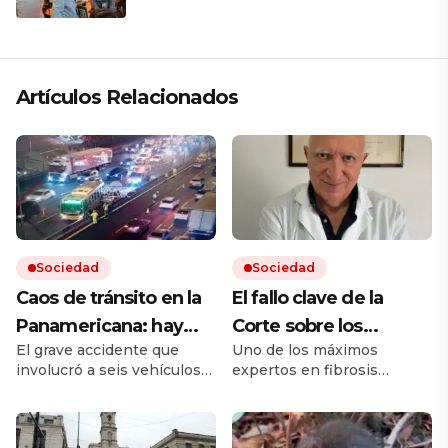
Artículos Relacionados
Sociedad
Sociedad
Caos de tránsito en la
El fallo clave de la
Panamericana: hay
Corte sobre los
El grave accidente que
Uno de los máximos
cinco heridos por un
remedios, el mensaje
involucró a seis vehículos
expertos en fibrosis
choque múltiple
de un referente
ocurrió sobre el kilómetro
quística avaló que la
médico y otro posible
25 de la autopista, en
cobertura en salud sea
sentido hacia la Provincia
sobre un remedio más
conflicto en puerta