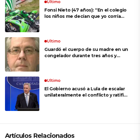
Ultimo
Fonsi Nieto (47 años): “En el colegio
los niños me decían que yo corría
porque mi tío ponía el dinero. Tuve
que ganar muchas carreras para que
me respetaran por ser Fonsi”
Ultimo
Guardó el cuerpo de su madre en un
congelador durante tres años y
cobró 100.000 dólares en pagos que
no le correspondían: la insólita
explicación cuando lo detuvieron
Ultimo
El Gobierno acusó a Lula de escalar
unilateralmente el conflicto y ratificó
el apoyo de Milei a Bolsonaro: «La
región está cambiando y esperamos
que así también sea en Brasil»
Artículos Relacionados