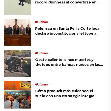
récord Guinness al convertirse en la
mujer más longeva del mundo en
volar sobre las alas de un avión en
movimiento: «Las palabras ‘no
puedo’ no existen en mi vocabulario»
Ultimo
Polémica en Santa Fe: la Corte local
declaró inconstitucional el tope a
jubilaciones de privilegio y avaló
haberes de $ 18 millones
Ultimo
Oeste caliente: cinco muertes y
tiroteos entre bandas narcos en las
últimas semanas
Ultimo
Cómo producir más cuidando el
suelo con una estrategia integral