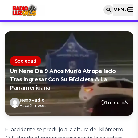
MENU
Sociedad
Un Nene De 9 Años Murió Atropellado
Tras Ingresar Con Su Bicicleta A La
Panamericana
NexoRadio
1 minuto/s
Hace 2 meses
El accidente se produjo a la altura del kilómetro