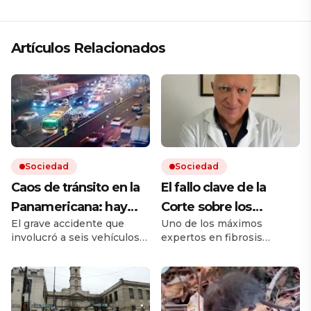
Artículos Relacionados
Sociedad
Sociedad
Caos de tránsito en la
El fallo clave de la
Panamericana: hay
Corte sobre los
El grave accidente que
Uno de los máximos
cinco heridos por un
remedios, el mensaje
involucró a seis vehículos
expertos en fibrosis
choque múltiple
de un referente
ocurrió sobre el kilómetro
quística avaló que la
médico y otro posible
25 de la autopista, en
cobertura en salud sea
sentido hacia la Provincia
sobre un remedio más
conflicto en puerta
de Buenos Aires. Hay
barato de igual acción. Tras
varios carriles cortados y
la sentencia de la Corte