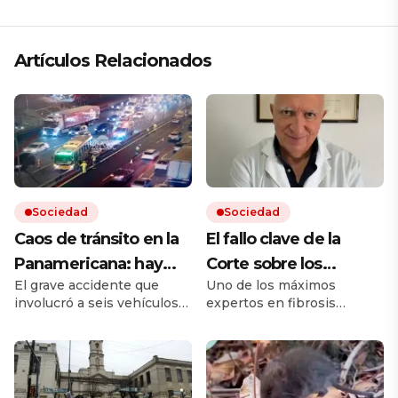
Artículos Relacionados
Sociedad
Sociedad
Caos de tránsito en la
El fallo clave de la
Panamericana: hay
Corte sobre los
El grave accidente que
Uno de los máximos
cinco heridos por un
remedios, el mensaje
involucró a seis vehículos
expertos en fibrosis
choque múltiple
de un referente
ocurrió sobre el kilómetro
quística avaló que la
médico y otro posible
25 de la autopista, en
cobertura en salud sea
sentido hacia la Provincia
sobre un remedio más
conflicto en puerta
de Buenos Aires. Hay
barato de igual acción. Tras
varios carriles cortados y
la sentencia de la Corte