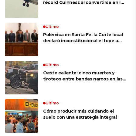
récord Guinness al convertirse en la
mujer más longeva del mundo en
volar sobre las alas de un avión en
movimiento: «Las palabras ‘no
puedo’ no existen en mi vocabulario»
Ultimo
Polémica en Santa Fe: la Corte local
declaró inconstitucional el tope a
jubilaciones de privilegio y avaló
haberes de $ 18 millones
Ultimo
Oeste caliente: cinco muertes y
tiroteos entre bandas narcos en las
últimas semanas
Ultimo
Cómo producir más cuidando el
suelo con una estrategia integral