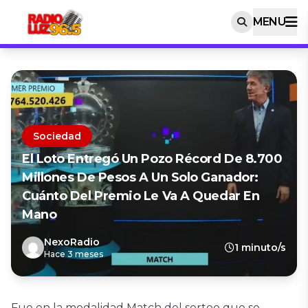
MENU
Sociedad
El Loto Entregó Un Pozo Récord De 8.700
Millones De Pesos A Un Solo Ganador:
Cuánto Del Premio Le Va A Quedar En
Mano
NexoRadio
1 minuto/s
Hace 3 meses
Fue en la modalidad Match del sorteo que se