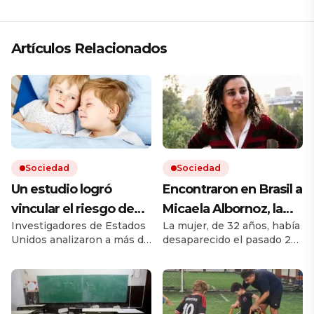
Artículos Relacionados
Sociedad
Sociedad
Un estudio logró
Encontraron en Brasil a
vincular el riesgo de
Micaela Albornoz, la
Investigadores de Estados
La mujer, de 32 años, había
padecer algunas
rosarina buscada
Unidos analizaron a más de
desaparecido el pasado 24
enfermedades clave a
desde hace más de un
10 millones de hermanos
de junio. Su búsqueda
si se es hermano
mes
de más de 5 millones de
motivó una recompensa
familias. Encontraron que
millonaria para obtener
mayor o menor
en el desarrollo de 150
información sobre su
enfermedades y trastornos
paradero. Fue identificada