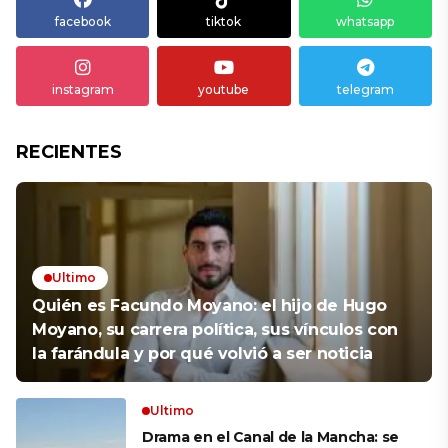
facebook
tiktok
whatsapp
instagram
youtube
telegram
RECIENTES
Ultimo
Quién es Facundo Moyano: el hijo de Hugo
Moyano, su carrera política, sus vínculos con
la farándula y por qué volvió a ser noticia
Ultimo
Drama en el Canal de la Mancha: se