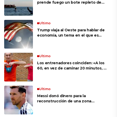
prende fuego un bote repleto de
inmigrantes frente a Gran Bretaña
Ultimo
Trump viaja al Oeste para hablar de
economía, un tema en el que es
débil según sondeos
Ultimo
Los entrenadores coinciden: «A los
60, en vez de caminar 20 minutos, es
mucho más eficaz hacer ejercicios
como sentadilla con silla o flexiones
en la encimera de la cocina»
Ultimo
Messi donó dinero para la
reconstrucción de una zona
devastada por los incendios en
España