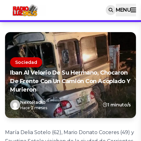
MENU
Sociedad
Iban Al Velorio De Su Hermano, Chocaron
De Frente Con Un Camión Con Acoplado Y
Murieron
NexoRadio
1 minuto/s
Hace 2 meses
María Delia Sotelo (62), Mario Donato Coceres (49) y