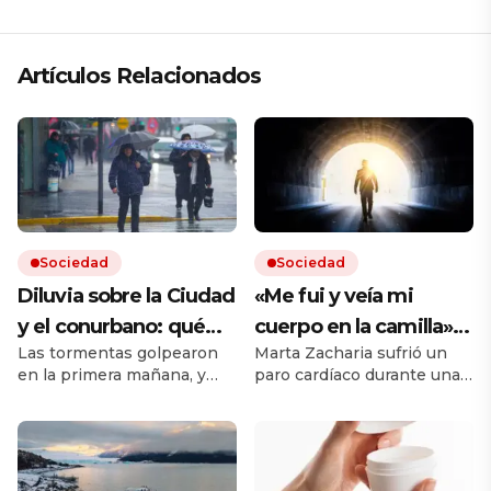
Artículos Relacionados
Sociedad
Sociedad
Diluvia sobre la Ciudad
«Me fui y veía mi
y el conurbano: qué
cuerpo en la camilla»:
Las tormentas golpearon
Marta Zacharia sufrió un
dice el pronóstico para
vivió un caso similar al
en la primera mañana, y
paro cardíaco durante una
las próximas horas
de Víctor Sueiro y la
seguirán durante todo el
operación y tuvo que ser
ciencia tiene una
jueves. Hay cortes de luz
reanimada. Durante esos
en el AMBA.
segundos, dice que vio
explicación
«desde afuera», cómo
trabajaban los médicos y