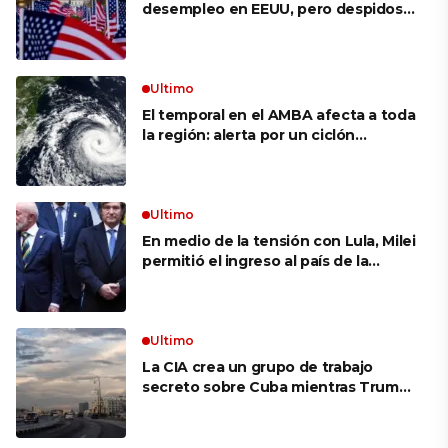
desempleo en EEUU, pero despidos
siguen bajos
Ultimo
El temporal en el AMBA afecta a toda
la región: alerta por un ciclón
extratropical, vientos de 100 km/h y
riesgo de tornado en Brasil
Ultimo
En medio de la tensión con Lula, Milei
permitió el ingreso al país de la
Marina de Brasil para realizar
ejercicios militares conjuntos
Ultimo
La CIA crea un grupo de trabajo
secreto sobre Cuba mientras Trump
presiona a La Habana