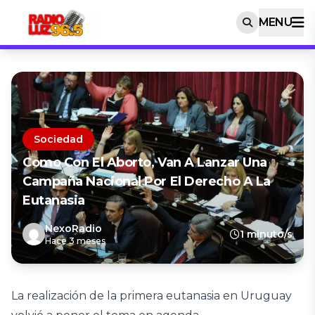
MENU
Sociedad
Como Con El Aborto, Van A Lanzar Una
Campaña Nacional Por El Derecho A La
Eutanasia
NexoRadio
1 minuto/s
Hace 3 meses
La realización de la primera eutanasia en Uruguay