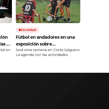
Sociedad
ción
Fútbol en andadores en una
las de
exposición sobre
otal en
Será esta semana en Costa Salguero.
as
rehabilitación y ortopedia con
La agenda con las actividades.
especialistas de todo el
mía»
mundo
troles
mano
del