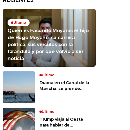
RECIENTES
Ultimo
Quién es Facundo Moyano: el hijo
de Hugo Moyano, su carrera
política, sus vínculos con la
farándula y por qué volvió a ser
noticia
Ultimo
Drama en el Canal de la
Mancha: se prende
fuego un bote repleto
de inmigrantes frente a
Gran Bretaña
Ultimo
Trump viaja al Oeste
para hablar de