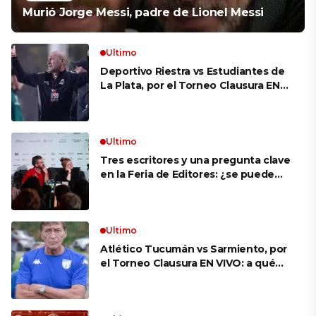
Murió Jorge Messi, padre de Lionel Messi
Ultimo
Deportivo Riestra vs Estudiantes de
La Plata, por el Torneo Clausura EN
VIVO: a qué hora juegan,
formaciones y cómo ver el partido
Ultimo
Tres escritores y una pregunta clave
en la Feria de Editores: ¿se puede
aprender a escuchar?
Ultimo
Atlético Tucumán vs Sarmiento, por
el Torneo Clausura EN VIVO: a qué
hora juegan, formaciones y cómo ver
el partido