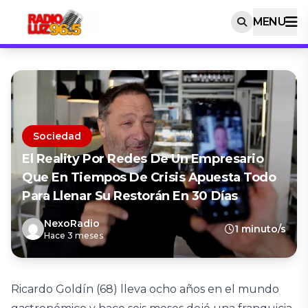
MENU
Sociedad
El Reality Por Redes De Un Empresario
Que En Tiempos De Crisis Apuesta Todo
Para Llenar Su Restorán En 30 Días
NexoRadio
1 minuto/s
Hace 3 meses
Ricardo Goldín (68) lleva ocho años en el mundo