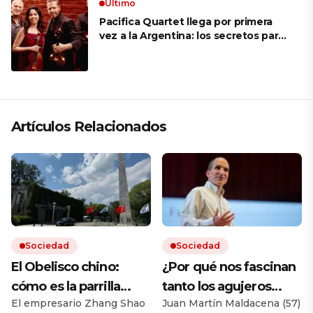
Ultimo
Pacifica Quartet llega por primera
vez a la Argentina: los secretos para
mantener a un cuarteto de cuerdas
que respeta lo antiguo y mira al
futuro
Artículos Relacionados
Sociedad
Sociedad
El Obelisco chino:
¿Por qué nos fascinan
cómo es la parrilla
tanto los agujeros
El empresario Zhang Shao
Juan Martín Maldacena (57)
argentina más grande
negros?: el genio