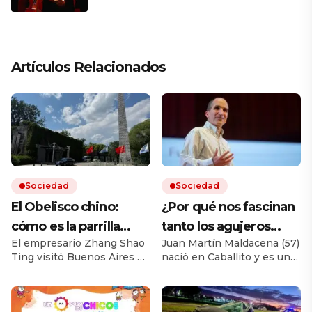
que respeta lo antiguo y mira al
futuro
Artículos Relacionados
Sociedad
Sociedad
El Obelisco chino:
¿Por qué nos fascinan
cómo es la parrilla
tanto los agujeros
El empresario Zhang Shao
Juan Martín Maldacena (57)
argentina más grande
negros?: el genio
Ting visitó Buenos Aires en
nació en Caballito y es uno
de Asia y la curiosa
argentino que es un
los 90 y se enamoró del
de los físicos teóricos más
historia de su dueño
“rockstar” tiene una
país. En 2004 abrió un
prestigiosos del mundo. En
restaurante en Beijing que
menos de una semana
respuesta