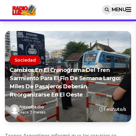
MENU
Sociedad
Cambios En El Cronograma Del Tren
Sarmiento Para El Fin De Semana Largo:
Miles De Pasajeros Deberán
Reorganizarse En El Oeste
NexoRadio
1 minuto/s
Hace 3 meses
Trenes Argentinos informó que los servicios se