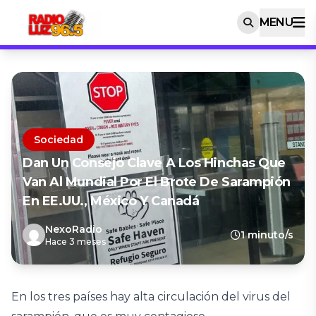
MENU
Sociedad
Dan Un Consejo Clave A Los Hinchas Que
Van Al Mundial Por El Brote De Sarampión
En EE.UU., México Y Canadá
NexoRadio
1 minuto/s
Hace 3 meses
En los tres países hay alta circulación del virus del