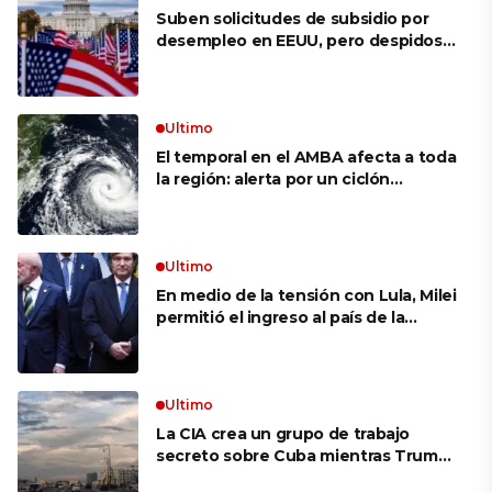
Suben solicitudes de subsidio por
desempleo en EEUU, pero despidos
siguen bajos
Ultimo
El temporal en el AMBA afecta a toda
la región: alerta por un ciclón
extratropical, vientos de 100 km/h y
riesgo de tornado en Brasil
Ultimo
En medio de la tensión con Lula, Milei
permitió el ingreso al país de la
Marina de Brasil para realizar
ejercicios militares conjuntos
Ultimo
La CIA crea un grupo de trabajo
secreto sobre Cuba mientras Trump
presiona a La Habana