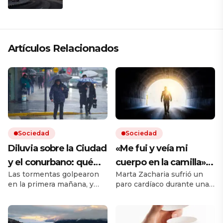
Artículos Relacionados
Sociedad
Sociedad
Diluvia sobre la Ciudad
«Me fui y veía mi
y el conurbano: qué
cuerpo en la camilla»:
Las tormentas golpearon
Marta Zacharia sufrió un
dice el pronóstico para
vivió un caso similar al
en la primera mañana, y
paro cardíaco durante una
las próximas horas
de Víctor Sueiro y la
seguirán durante todo el
operación y tuvo que ser
ciencia tiene una
jueves. Hay cortes de luz
reanimada. Durante esos
en el AMBA.
segundos, dice que vio
explicación