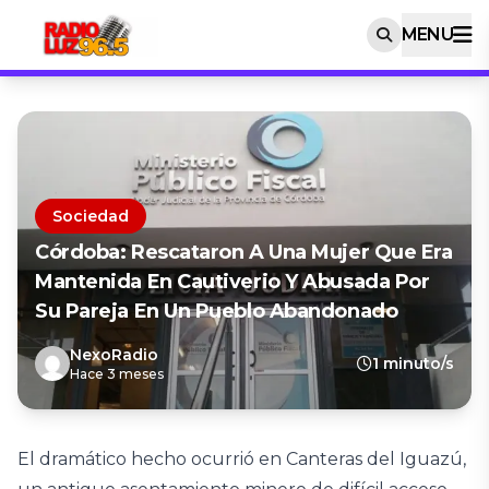
MENU
Sociedad
Córdoba: Rescataron A Una Mujer Que Era
Mantenida En Cautiverio Y Abusada Por
Su Pareja En Un Pueblo Abandonado
NexoRadio
1 minuto/s
Hace 3 meses
El dramático hecho ocurrió en Canteras del Iguazú,