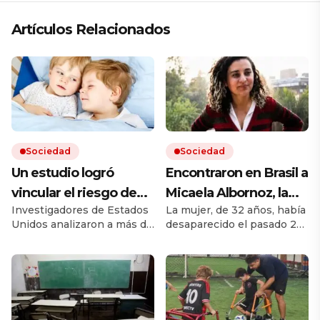
Artículos Relacionados
Sociedad
Sociedad
Un estudio logró
Encontraron en Brasil a
vincular el riesgo de
Micaela Albornoz, la
Investigadores de Estados
La mujer, de 32 años, había
padecer algunas
rosarina buscada
Unidos analizaron a más de
desaparecido el pasado 24
enfermedades clave a
desde hace más de un
10 millones de hermanos
de junio. Su búsqueda
si se es hermano
mes
de más de 5 millones de
motivó una recompensa
familias. Encontraron que
millonaria para obtener
mayor o menor
en el desarrollo de 150
información sobre su
enfermedades y trastornos
paradero. Fue identificada
tiene un impacto
en Florianópolis mediante