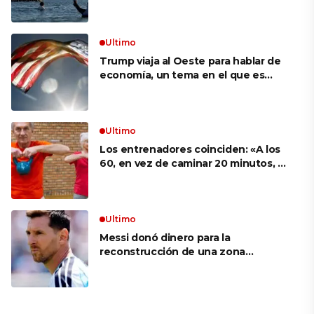
inmigrantes frente a Gran Bretaña
Ultimo
Trump viaja al Oeste para hablar de
economía, un tema en el que es
débil según sondeos
Ultimo
Los entrenadores coinciden: «A los
60, en vez de caminar 20 minutos, es
mucho más eficaz hacer ejercicios
como sentadilla con silla o flexiones
en la encimera de la cocina»
Ultimo
Messi donó dinero para la
reconstrucción de una zona
devastada por los incendios en
España