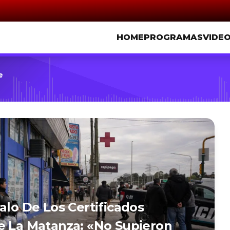
HOME
PROGRAMAS
VIDE
e
alo De Los Certificados
e La Matanza: «No Supieron