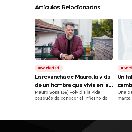
Artículos Relacionados
Sociedad
Soc
La revancha de Mauro, la vida
Un fa
de un hombre que vivía en la
cambi
Mauro Sosa (39) volvió a la vida
Una pa
calle y pudo reencontrar su
prepa
después de conocer el infierno de
marca 
rumbo: «Ya no me reprocho»
medi
las drogas y la incertidumbre de no
otra n
tener techo. Hoy trabaja y alquila un
dado la
departamento. «Lo más importante
Corte 
fue darme cuenta de que necesitaba
La sen
ayuda», asegura.
preced