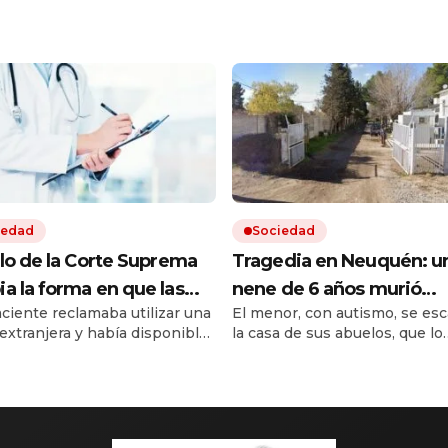
iedad
Sociedad
llo de la Corte Suprema
Tragedia en Neuquén: u
a la forma en que las
nene de 6 años murió
ciente reclamaba utilizar una
El menor, con autismo, se es
gas deben cubrir los
ahogado en una pileta d
extranjera y había disponible
la casa de sus abuelos, que lo
camentos más caros
tratamiento de líquidos
acional. La Cámara le había
estaban cuidando. En un vide
cloacales
 razón a la mujer, pero la
una cámara de seguridad se lo
ahora consideró lo contrario.
corriendo hacia el interior del
tencia inédita sienta
predio. Su madre entró un mi
ente para el desafío del
más tarde, tras el aviso de un