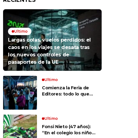
RECIENTES
Ultimo
Largas colas, vuelos perdidos: el
caos en los viajes se desata tras
los nuevos controles de
pasaportes de la UE
Ultimo
Comienza la Feria de
Editores: todo lo que
hay que saber para
aprovechar la visita
Ultimo
Fonsi Nieto (47 años):
“En el colegio los niños