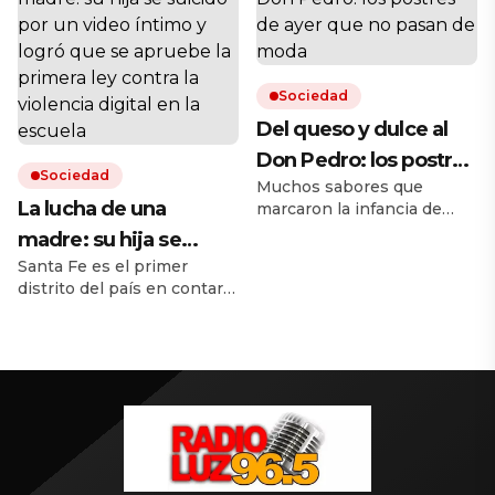
También fallecieron las
de las pericias que espera
tres hijas de la pareja y
el fiscal de la causa para
otros dos de la mujer. Y el
desentrañar las causas del
novio de una de las chicas
accidente y eventuales
está grave.
responsabilidades.
Sociedad
Del queso y dulce al
Don Pedro: los postres
Sociedad
Muchos sabores que
de ayer que no pasan
La lucha de una
marcaron la infancia de
de moda
generaciones están
madre: su hija se
volviendo revalorizados o
Santa Fe es el primer
suicidó por un video
en versiones modernas.
distrito del país en contar
Aquí, una guía de dónde se
íntimo y logró que se
con una norma para
pueden probar.
apruebe la primera ley
prevenir en el ciberacoso,
el hostigamiento y la
contra la violencia
extorsión en el ámbito
digital en la escuela
educativo. La ley nació a
partir de la historia de Ema
Bondaruk y el amor de
Laura, su mamá.