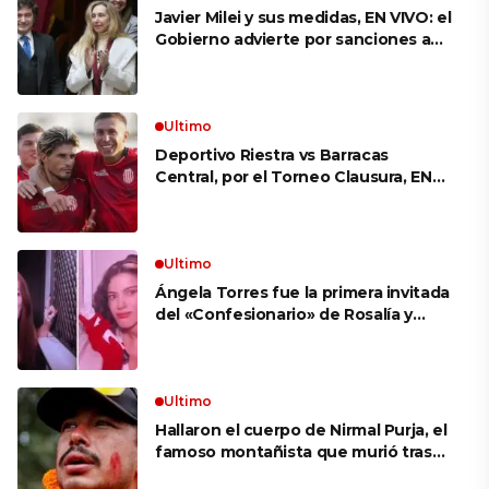
Javier Milei y sus medidas, EN VIVO: el
Gobierno advierte por sanciones a
los gremios docentes por el paro de
mañana y busca avanzar con el
proyecto que permite venderle
tierras a extranjeros
Ultimo
Deportivo Riestra vs Barracas
Central, por el Torneo Clausura, EN
VIVO: a qué hora juegan,
formaciones y cómo ver el partido
Ultimo
Ángela Torres fue la primera invitada
del «Confesionario» de Rosalía y
apuntó contra un ex: «Me hizo
perderme a mí misma»
Ultimo
Hallaron el cuerpo de Nirmal Purja, el
famoso montañista que murió tras
una avalancha en Pakistán