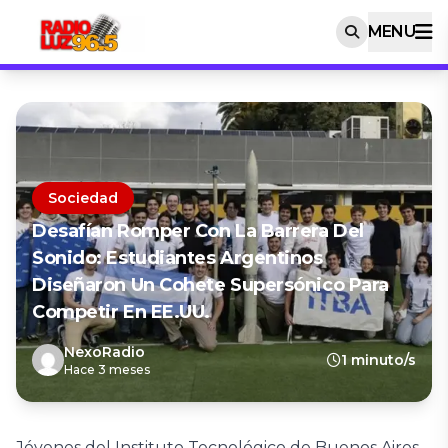
MENU
Sociedad
Desafían Romper Con La Barrera Del
Sonido: Estudiantes Argentinos
Diseñaron Un Cohete Supersónico Para
Competir En EE.UU.
NexoRadio
1 minuto/s
Hace 3 meses
Jóvenes del Instituto Tecnológico de Buenos Aires