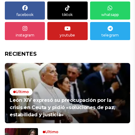
facebook
tiktok
whatsapp
instagram
youtube
telegram
RECIENTES
Ultimo
León XIV expresó su preocupación por la
crisis en Ceuta y pidió «soluciones de paz,
estabilidad y justicia»
Ultimo