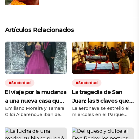
Artículos Relacionados
Sociedad
Sociedad
El viaje por la mudanza
La tragedia de San
a una nueva casa que
Juan: las 5 claves que
Emiliano Moreira y Tamara
La aeronave se estrelló el
terminó en tragedia: la
pueden revelar por
Gildi Albarenque iban de
miércoles en el Parque
historia de la familia
qué cayó el
Parada Robles a Torres
Provincial Ischigualasto y
que murió en el
helicóptero
cuando los embistió un
murieron sus siete
camión en la ruta 192.
ocupantes. Los resultados
choque en Luján