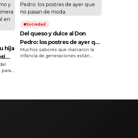
Sociedad
Del queso y dulce al Don
Pedro: los postres de ayer que
u hija
Muchos sabores que marcaron la
no pasan de moda
infancia de generaciones están
íntimo
volviendo revalorizados o en
del
a
versiones modernas. Aquí, una guía
 para
lencia
de dónde se pueden probar.
en el
 a
su