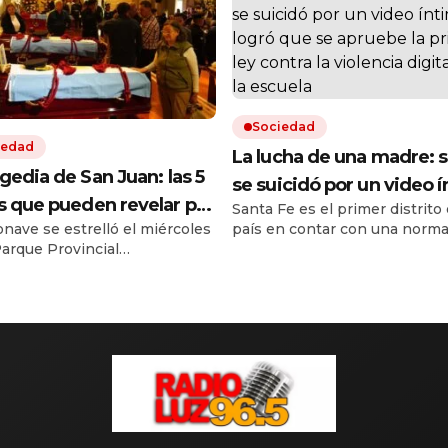
Sociedad
iedad
La lucha de una madre: s
agedia de San Juan: las 5
se suicidó por un video 
s que pueden revelar por
Santa Fe es el primer distrito 
y logró que se apruebe l
onave se estrelló el miércoles
país en contar con una norma
ayó el helicóptero
primera ley contra la vio
Parque Provincial
prevenir en el ciberacoso, el
digital en la escuela
ualasto y murieron sus siete
hostigamiento y la extorsión 
tes. Los resultados de las
ámbito educativo. La ley nació
s que espera el fiscal de la
partir de la historia de Ema
para desentrañar las causas
Bondaruk y el amor de Laura, 
cidente y eventuales
mamá.
sabilidades.