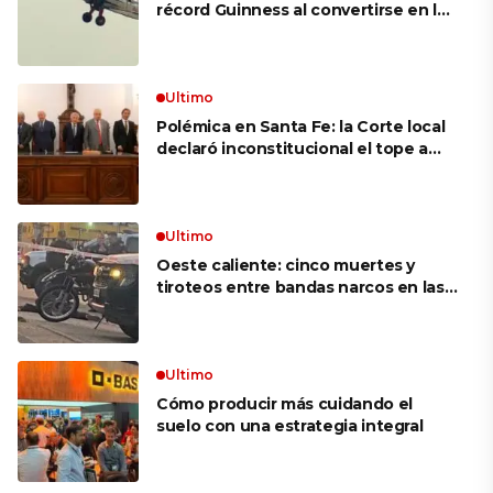
récord Guinness al convertirse en la
mujer más longeva del mundo en
volar sobre las alas de un avión en
movimiento: «Las palabras ‘no
puedo’ no existen en mi vocabulario»
Ultimo
Polémica en Santa Fe: la Corte local
declaró inconstitucional el tope a
jubilaciones de privilegio y avaló
haberes de $ 18 millones
Ultimo
Oeste caliente: cinco muertes y
tiroteos entre bandas narcos en las
últimas semanas
Ultimo
Cómo producir más cuidando el
suelo con una estrategia integral