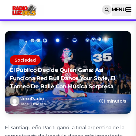
MENU
Sociedad
El Público Decide Quién Gana: Así
Funciona Red Bull Dance Your Style, El
Torneo De Baile Con Música Sorpresa
NexoRadio
1 minuto/s
Hace 3 meses
El santiagueño Pacifi ganó la final argentina de la