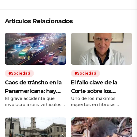
Artículos Relacionados
Sociedad
Sociedad
Caos de tránsito en la
El fallo clave de la
Panamericana: hay
Corte sobre los
El grave accidente que
Uno de los máximos
cinco heridos por un
remedios, el mensaje
involucró a seis vehículos
expertos en fibrosis
choque múltiple
de un referente
ocurrió sobre el kilómetro
quística avaló que la
médico y otro posible
25 de la autopista, en
cobertura en salud sea
sentido hacia la Provincia
sobre un remedio más
conflicto en puerta
de Buenos Aires. Hay
barato de igual acción. Tras
varios carriles cortados y
la sentencia de la Corte