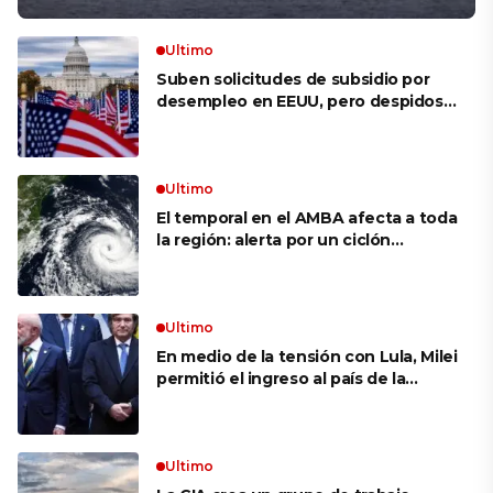
Ultimo
Suben solicitudes de subsidio por
desempleo en EEUU, pero despidos
siguen bajos
Ultimo
El temporal en el AMBA afecta a toda
la región: alerta por un ciclón
extratropical, vientos de 100 km/h y
riesgo de tornado en Brasil
Ultimo
En medio de la tensión con Lula, Milei
permitió el ingreso al país de la
Marina de Brasil para realizar
ejercicios militares conjuntos
Ultimo