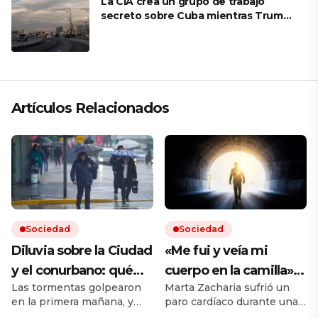
La CIA crea un grupo de trabajo
secreto sobre Cuba mientras Trump
presiona a La Habana
Artículos Relacionados
Sociedad
Sociedad
Diluvia sobre la Ciudad
«Me fui y veía mi
y el conurbano: qué
cuerpo en la camilla»:
Las tormentas golpearon
Marta Zacharia sufrió un
dice el pronóstico para
vivió un caso similar al
en la primera mañana, y
paro cardíaco durante una
las próximas horas
de Víctor Sueiro y la
seguirán durante todo el
operación y tuvo que ser