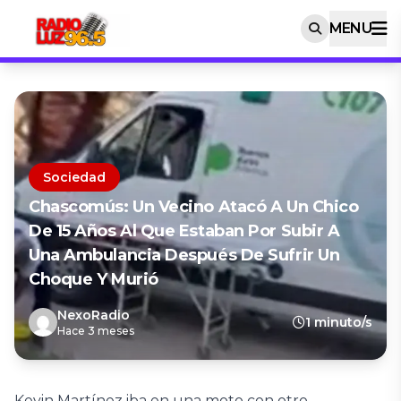
MENU
Sociedad
Chascomús: Un Vecino Atacó A Un Chico
De 15 Años Al Que Estaban Por Subir A
Una Ambulancia Después De Sufrir Un
Choque Y Murió
NexoRadio
1 minuto/s
Hace 3 meses
Kevin Martínez iba en una moto con otro