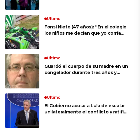
aprovechar la visita
Ultimo
Fonsi Nieto (47 años): “En el colegio
los niños me decían que yo corría
porque mi tío ponía el dinero. Tuve
que ganar muchas carreras para que
me respetaran por ser Fonsi”
Ultimo
Guardó el cuerpo de su madre en un
congelador durante tres años y
cobró 100.000 dólares en pagos que
no le correspondían: la insólita
explicación cuando lo detuvieron
Ultimo
El Gobierno acusó a Lula de escalar
unilateralmente el conflicto y ratificó
el apoyo de Milei a Bolsonaro: «La
región está cambiando y esperamos
que así también sea en Brasil»