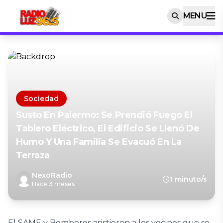
MENU
Sociedad
Susto En Palermo: Se Prendió Fuego El
Tablero Eléctrico, El Edificio Se Llenó De
Humo Y Una Familia Se Evacuó En La
Terraza
NexoRadio
1 minuto/s
Hace 3 meses
El SAME y Bomberos asistieron a los vecinos que se