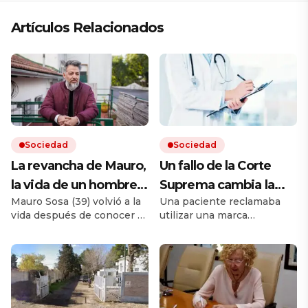
Artículos Relacionados
Sociedad
Sociedad
La revancha de Mauro,
Un fallo de la Corte
la vida de un hombre
Suprema cambia la
Mauro Sosa (39) volvió a la
Una paciente reclamaba
que vivía en la calle y
forma en que las
vida después de conocer el
utilizar una marca
pudo reencontrar su
prepagas deben cubrir
infierno de las drogas y la
extranjera y había
rumbo: «Ya no me
los medicamentos
incertidumbre de no tener
disponible otra nacional. La
techo. Hoy trabaja y alquila
Cámara le había dado la
reprocho»
más caros
un departamento. «Lo más
razón a la mujer, pero la
importante fue darme
Corte ahora consideró lo
cuenta de que necesitaba
contrario. La sentencia