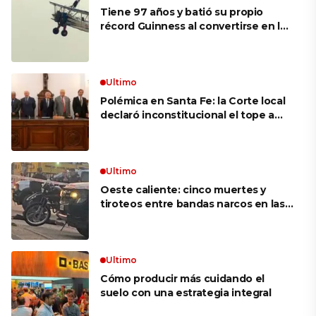
Tiene 97 años y batió su propio
récord Guinness al convertirse en la
mujer más longeva del mundo en
volar sobre las alas de un avión en
movimiento: «Las palabras ‘no
puedo’ no existen en mi vocabulario»
Ultimo
Polémica en Santa Fe: la Corte local
declaró inconstitucional el tope a
jubilaciones de privilegio y avaló
haberes de $ 18 millones
Ultimo
Oeste caliente: cinco muertes y
tiroteos entre bandas narcos en las
últimas semanas
Ultimo
Cómo producir más cuidando el
suelo con una estrategia integral