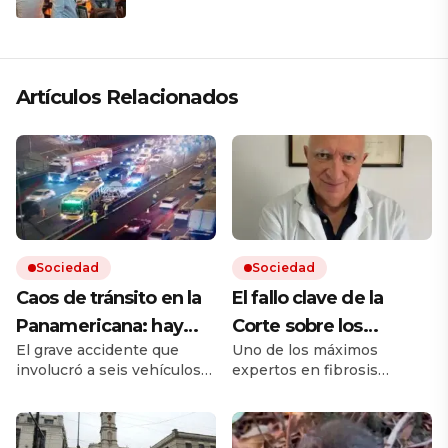
Artículos Relacionados
Sociedad
Sociedad
Caos de tránsito en la
El fallo clave de la
Panamericana: hay
Corte sobre los
El grave accidente que
Uno de los máximos
cinco heridos por un
remedios, el mensaje
involucró a seis vehículos
expertos en fibrosis
choque múltiple
de un referente
ocurrió sobre el kilómetro
quística avaló que la
médico y otro posible
25 de la autopista, en
cobertura en salud sea
sentido hacia la Provincia
sobre un remedio más
conflicto en puerta