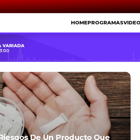
HOME
PROGRAMAS
VIDE
A VARIADA
3:00
 Riesgos De Un Producto Que