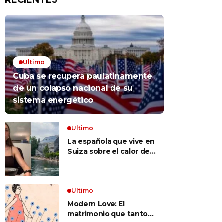
RECIENTES
Ultimo
Cuba se recupera paulatinamente
de un colapso nacional de su
sistema energético
Ultimo
La española que vive en
Suiza sobre el calor del
verano: «El problema es
que no es como en
España, que te metes a
cualquier sitio y hay aire
Ultimo
acondicionado»
Modern Love: El
matrimonio que tanto