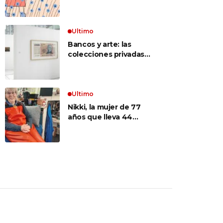
quise ya no existía
Ultimo
Bancos y arte: las
colecciones privadas
que transforman el
mapa cultural argentino
Ultimo
Nikki, la mujer de 77
años que lleva 44
viviendo sola en un
velero en Alaska: «Soy
la capitana, la
mecánica, la
electricista; soy todo»