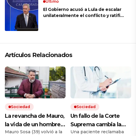
Ultimo
El Gobierno acusó a Lula de escalar
unilateralmente el conflicto y ratificó
el apoyo de Milei a Bolsonaro: «La
región está cambiando y esperamos
que así también sea en Brasil»
Artículos Relacionados
Sociedad
Sociedad
La revancha de Mauro,
Un fallo de la Corte
la vida de un hombre
Suprema cambia la
Mauro Sosa (39) volvió a la
Una paciente reclamaba
que vivía en la calle y
forma en que las