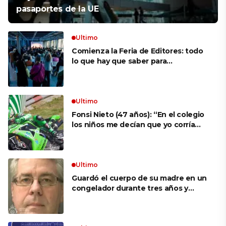
pasaportes de la UE
Ultimo
Comienza la Feria de Editores: todo
lo que hay que saber para
aprovechar la visita
Ultimo
Fonsi Nieto (47 años): “En el colegio
los niños me decían que yo corría
porque mi tío ponía el dinero. Tuve
que ganar muchas carreras para que
me respetaran por ser Fonsi”
Ultimo
Guardó el cuerpo de su madre en un
congelador durante tres años y
cobró 100.000 dólares en pagos que
no le correspondían: la insólita
explicación cuando lo detuvieron