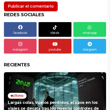
REDES SOCIALES
facebook
tiktok
whatsapp
instagram
youtube
telegram
RECIENTES
Ultimo
Largas colas, vuelos perdidos: el caos en los
viajes se desata tras los nuevos controles de