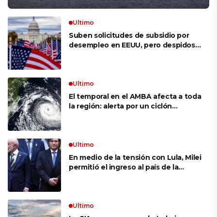
Ultimo
Suben solicitudes de subsidio por
desempleo en EEUU, pero despidos
siguen bajos
Ultimo
El temporal en el AMBA afecta a toda
la región: alerta por un ciclón
extratropical, vientos de 100 km/h y
riesgo de tornado en Brasil
Ultimo
En medio de la tensión con Lula, Milei
permitió el ingreso al país de la
Marina de Brasil para realizar
ejercicios militares conjuntos
Ultimo