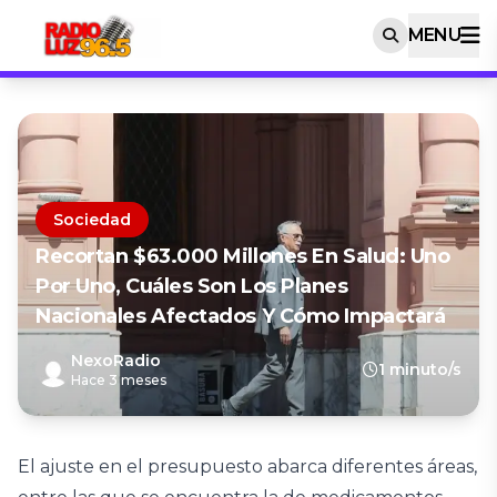
MENU
Sociedad
Recortan $63.000 Millones En Salud: Uno
Por Uno, Cuáles Son Los Planes
Nacionales Afectados Y Cómo Impactará
NexoRadio
1 minuto/s
Hace 3 meses
El ajuste en el presupuesto abarca diferentes áreas,