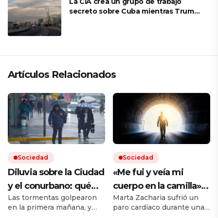
La CIA crea un grupo de trabajo
secreto sobre Cuba mientras Trump
presiona a La Habana
Artículos Relacionados
Sociedad
Sociedad
Diluvia sobre la Ciudad
«Me fui y veía mi
y el conurbano: qué
cuerpo en la camilla»:
Las tormentas golpearon
Marta Zacharia sufrió un
dice el pronóstico para
vivió un caso similar al
en la primera mañana, y
paro cardíaco durante una
las próximas horas
de Víctor Sueiro y la
seguirán durante todo el
operación y tuvo que ser