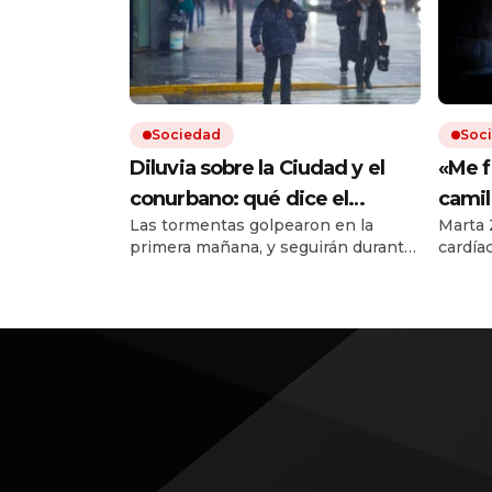
Sociedad
Soc
Diluvia sobre la Ciudad y el
«Me f
conurbano: qué dice el
camil
Las tormentas golpearon en la
Marta 
pronóstico para las próximas
al de 
primera mañana, y seguirán durante
cardía
horas
tiene
todo el jueves. Hay cortes de luz en
tuvo q
el AMBA.
esos s
afuera
médicos
túnel.
en 199
pareci
neuroc
al com