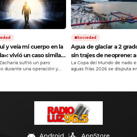
iedad
Sociedad
ui y veía mi cuerpo en la
Agua de glaciar a 2 grad
la»: vivió un caso similar
sin trajes de neoprene: a
Zacharia sufrió un paro
La Copa del Mundo de nado e
Víctor Sueiro y la ciencia
el Mundial de Natación e
co durante una operación y
aguas frías 2026 se disputa e
 una explicación
Perito Moreno
ue ser reanimada. Durante
Cruz. Es la primera vez que la
egundos, dice que vio «desde
competencia no se hace en E
», cómo trabajaban los
Participan casi 300 nadadores
 y luego una luz al final del
países. Instalaron una piscina
 El médico del periodista que
flotante en el Lago Argentino.
0 experimentó una situación
carrera insignia de 300 metro
da, un neurólogo y un
aguas abiertas es el domingo.
irujano vinculan el fenómeno
portamiento […]
Android
AppStore