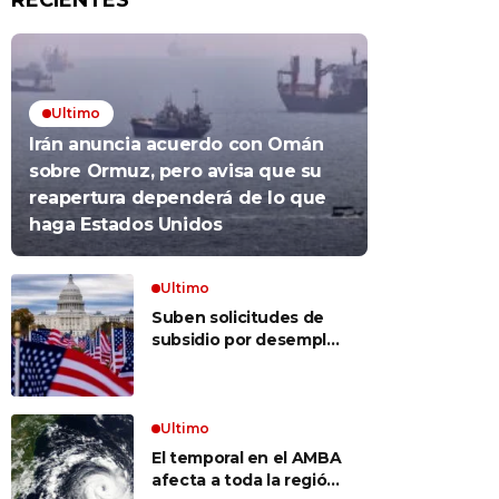
RECIENTES
Ultimo
Irán anuncia acuerdo con Omán
sobre Ormuz, pero avisa que su
reapertura dependerá de lo que
haga Estados Unidos
Ultimo
Suben solicitudes de
subsidio por desempleo
en EEUU, pero despidos
siguen bajos
Ultimo
El temporal en el AMBA
afecta a toda la región: