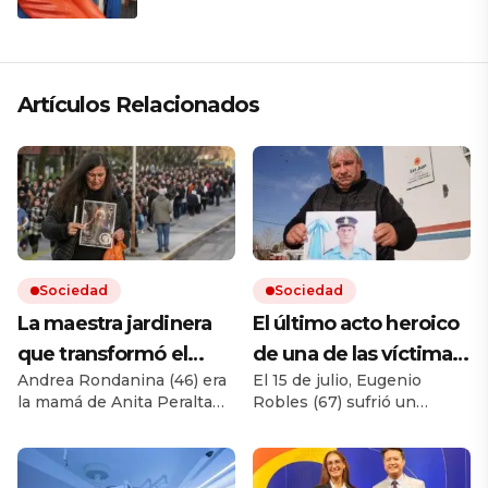
la electricista; soy todo»
Artículos Relacionados
Sociedad
Sociedad
La maestra jardinera
El último acto heroico
que transformó el
de una de las víctimas
Andrea Rondanina (46) era
El 15 de julio, Eugenio
peor dolor en la voz de
de la tragedia aérea
la mamá de Anita Peralta
Robles (67) sufrió un
un reclamo masivo por
de San Juan: «Este
(15), que murió el 16 de julio
incendio en su casa y
«la ruta de la muerte»
hombre nos salvó la
en un choque frontal en la
recibió la asistencia de
ruta 88, entre Mar del Plata
Carlos Heredia (56), una de
vida»