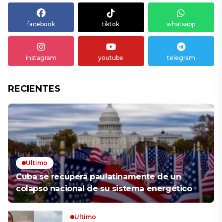
facebook
tiktok
whatsapp
instagram
youtube
telegram
RECIENTES
Ultimo
Cuba se recupera paulatinamente de un
colapso nacional de su sistema energético
Ultimo