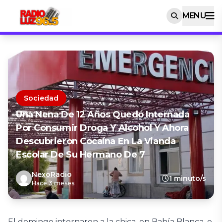
MENU
Sociedad
Una Nena De 12 Años Quedó Internada
Por Consumir Droga Y Alcohol Y Ahora
Descubrieron Cocaína En La Vianda
Escolar De Su Hermano De 7
NexoRadio
1 minuto/s
Hace 3 meses
El domingo internaron a la chica, en Bahía Blanca, e