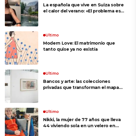
La española que vive en Suiza sobre
el calor del verano: «El problema es
que no es como en España, que te
metes a cualquier sitio y hay aire
acondicionado»
Ultimo
Modern Love: El matrimonio que
tanto quise ya no existía
Ultimo
Bancos y arte: las colecciones
privadas que transforman el mapa
cultural argentino
Ultimo
Nikki, la mujer de 77 años que lleva
44 viviendo sola en un velero en
Alaska: «Soy la capitana, la mecánica,