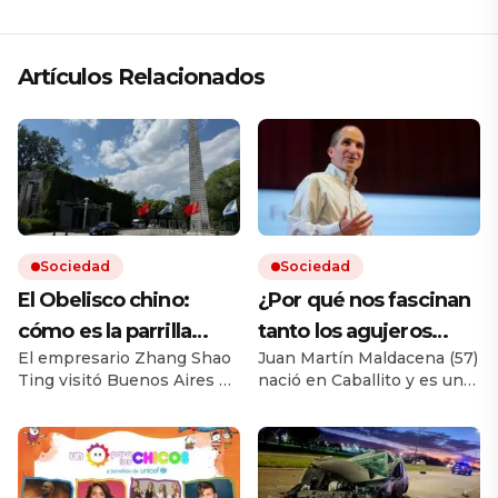
Artículos Relacionados
Sociedad
Sociedad
El Obelisco chino:
¿Por qué nos fascinan
cómo es la parrilla
tanto los agujeros
El empresario Zhang Shao
Juan Martín Maldacena (57)
argentina más grande
negros?: el genio
Ting visitó Buenos Aires en
nació en Caballito y es uno
de Asia y la curiosa
argentino que es un
los 90 y se enamoró del
de los físicos teóricos más
historia de su dueño
“rockstar” tiene una
país. En 2004 abrió un
prestigiosos del mundo. En
restaurante en Beijing que
menos de una semana
respuesta
ocupa siete hectáreas. Hay
llenó dos auditorios y fue
carnes, vinos argentinos y
invitado a unos de los