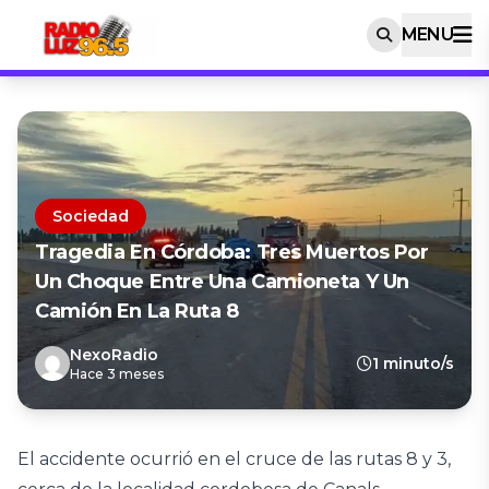
MENU
Sociedad
Tragedia En Córdoba: Tres Muertos Por
Un Choque Entre Una Camioneta Y Un
Camión En La Ruta 8
NexoRadio
1 minuto/s
Hace 3 meses
El accidente ocurrió en el cruce de las rutas 8 y 3,