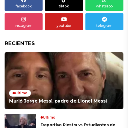
facebook
tiktok
whatsapp
instagram
youtube
telegram
RECIENTES
Ultimo
Murió Jorge Messi, padre de Lionel Messi
Ultimo
Deportivo Riestra vs Estudiantes de