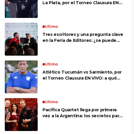
La Plata, por el Torneo Clausura EN
VIVO: a qué hora juegan,
formaciones y cómo ver el partido
Ultimo
Tres escritores y una pregunta clave
en la Feria de Editores: ¿se puede
aprender a escuchar?
Ultimo
Atlético Tucumán vs Sarmiento, por
el Torneo Clausura EN VIVO: a qué
hora juegan, formaciones y cómo ver
el partido
Ultimo
Pacifica Quartet llega por primera
vez a la Argentina: los secretos para
mantener a un cuarteto de cuerdas
que respeta lo antiguo y mira al
futuro