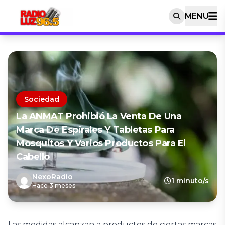
MENU
Sociedad
La ANMAT Prohibió La Venta De Una
Marca De Espirales Y Tabletas Para
Mosquitos Y Varios Productos Para El
Cabello
NexoRadio
1 minuto/s
Hace 3 meses
Las medidas alcanzan a productos de ciertas marcas