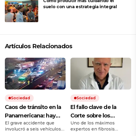
Cómo producir más cuidando el
suelo con una estrategia integral
Artículos Relacionados
Sociedad
Sociedad
Caos de tránsito en la
El fallo clave de la
Panamericana: hay
Corte sobre los
El grave accidente que
Uno de los máximos
cinco heridos por un
remedios, el mensaje
involucró a seis vehículos
expertos en fibrosis
choque múltiple
de un referente
ocurrió sobre el kilómetro
quística avaló que la