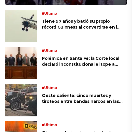
Ultimo
Tiene 97 años y batió su propio
récord Guinness al convertirse en la
mujer más longeva del mundo en
volar sobre las alas de un avión en
movimiento: «Las palabras ‘no
puedo’ no existen en mi vocabulario»
Ultimo
Polémica en Santa Fe: la Corte local
declaró inconstitucional el tope a
jubilaciones de privilegio y avaló
haberes de $ 18 millones
Ultimo
Oeste caliente: cinco muertes y
tiroteos entre bandas narcos en las
últimas semanas
Ultimo