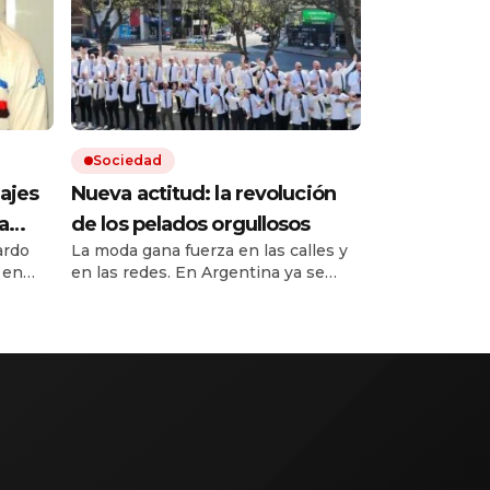
Sociedad
sajes
Nueva actitud: la revolución
a
de los pelados orgullosos
ardo
La moda gana fuerza en las calles y
 en
en las redes. En Argentina ya se
sta al
organizan juntadas multitudinarias.
la
ulo de
El ránking de los países con más
calvos lo encabeza España. Le sigue
Italia. ¿Argentina? Está 43 a nivel
global.