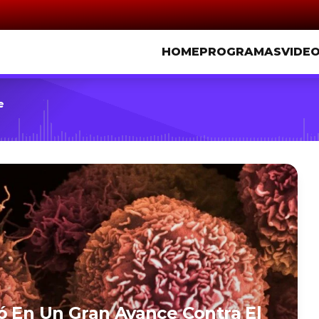
HOME
PROGRAMAS
VIDE
e
ó En Un Gran Avance Contra El