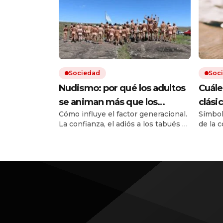
Sociedad
Soc
Nudismo: por qué los adultos
Cuále
se animan más que los
clási
Cómo influye el factor generacional.
Símbol
jóvenes
barra
La confianza, el adiós a los tabués y
de la 
el rol de las redes en la era de los
equilib
filtros.
imperd
probar