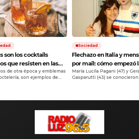
iedad
Sociedad
s son los cocktails
Flechazo en Italia y men
cos que resisten en las
por mail: cómo empezó l
os de otra época y emblemas
María Lucila Pagani (47) y Ger
s
historia de amor entre la
coctelería, son ejemplos de
Gasparutti (43) se conocieron
académica y el nutricioni
rio y de identidad. Los
2008 mientras hacían sus
que hoy acusan de matar
ibles y dónde se los puede
posgrados. Las dudas del círc
.
la mujer sobre las raras
circunstancias de su muerte.