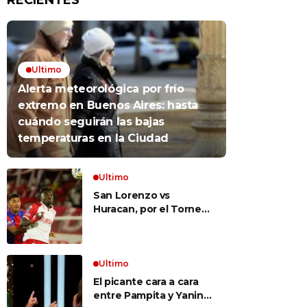
RECIENTES
Ultimo
Alerta meteorológica por frío
extremo en Buenos Aires: hasta
cuándo seguirán las bajas
temperaturas en la Ciudad
Ultimo
San Lorenzo vs
Huracan, por el Torneo
Clausura, EN VIVO: a qué
hora es, probables
formaciones y cómo ver
el clásico
Ultimo
El picante cara a cara
entre Pampita y Yanina