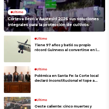
Ultimo
Corteva llevó a Aapresid 2026 sus soluciones
integrales para la protección de cultivos
Ultimo
Tiene 97 años y batió su propio
récord Guinness al convertirse en la
mujer más longeva del mundo en
volar sobre las alas de un avión en
movimiento: «Las palabras ‘no
puedo’ no existen en mi vocabulario»
Ultimo
Polémica en Santa Fe: la Corte local
declaró inconstitucional el tope a
jubilaciones de privilegio y avaló
haberes de $ 18 millones
Ultimo
Oeste caliente: cinco muertes y