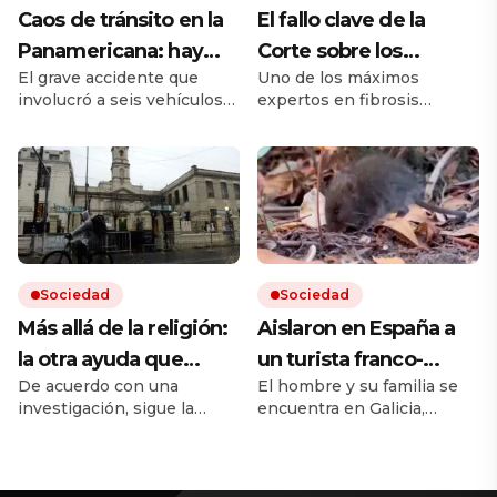
Caos de tránsito en la
El fallo clave de la
Panamericana: hay
Corte sobre los
El grave accidente que
Uno de los máximos
cinco heridos por un
remedios, el mensaje
involucró a seis vehículos
expertos en fibrosis
choque múltiple
de un referente
ocurrió sobre el kilómetro
quística avaló que la
médico y otro posible
25 de la autopista, en
cobertura en salud sea
sentido hacia la Provincia
sobre un remedio más
conflicto en puerta
de Buenos Aires. Hay
barato de igual acción. Tras
varios carriles cortados y
la sentencia de la Corte
fuertes demoras para
surgieron dudas entre
quienes circulan por la
pacientes y en el horizonte
zona.
asoma una nueva terapia
Sociedad
Sociedad
que ya usan en EE.UU. y
Europa.
Más allá de la religión:
Aislaron en España a
la otra ayuda que
un turista franco-
De acuerdo con una
El hombre y su familia se
busca casi la mitad de
argentino que dio
investigación, sigue la
encuentra en Galicia,
las personas que
positivo al hantavirus
búsqueda de
donde aseguran que «no
acuden a iglesias y
en Francia: no tiene
acompañamiento
puede contagiar». El
espiritual, pero crecen los
anuncio lo hizo Francia al
templos
síntomas y le
nuevos requerimientos. El
informar que se recuperaba