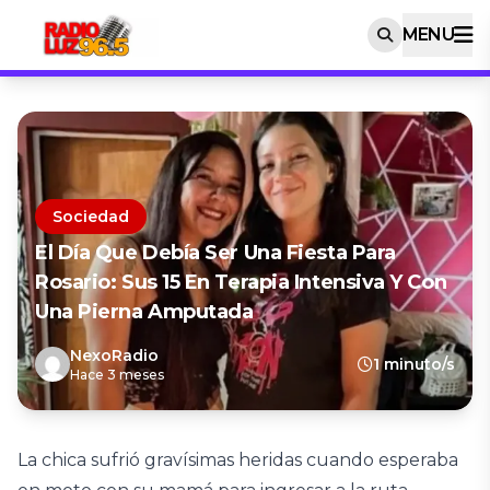
MENU
Sociedad
El Día Que Debía Ser Una Fiesta Para
Rosario: Sus 15 En Terapia Intensiva Y Con
Una Pierna Amputada
NexoRadio
1 minuto/s
Hace 3 meses
La chica sufrió gravísimas heridas cuando esperaba