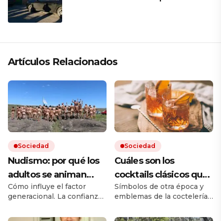
papá en una ceremonia íntima junto
a su familia en Rosario
Artículos Relacionados
Sociedad
Sociedad
Nudismo: por qué los
Cuáles son los
adultos se animan
cocktails clásicos que
Cómo influye el factor
Símbolos de otra época y
más que los jóvenes
resisten en las barras
generacional. La confianza,
emblemas de la coctelería,
el adiós a los tabués y el rol
son ejemplos de equilibrio
de las redes en la era de los
y de identidad. Los