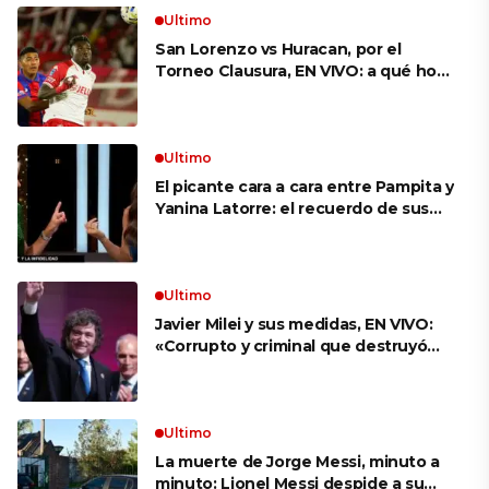
Ultimo
San Lorenzo vs Huracan, por el
Torneo Clausura, EN VIVO: a qué hora
es, probables formaciones y cómo
ver el clásico
Ultimo
El picante cara a cara entre Pampita y
Yanina Latorre: el recuerdo de sus
infidelidades y el reproche por el
final con Pico Mónaco
Ultimo
Javier Milei y sus medidas, EN VIVO:
«Corrupto y criminal que destruyó
Brasil», el ataque de un congresista
de EE.UU. a Lula que el Presidente
replicó en sus redes
Ultimo
La muerte de Jorge Messi, minuto a
minuto: Lionel Messi despide a su