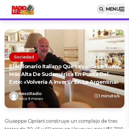
MENU
Sociedad
El Millonario Italiano Que Levanta La Torre
Más Alta De Sudamérica En Punta Del
Este: «Volvería A Invertir En La Argentina»
NexoRadio
1 minuto/s
Hace 6 meses
Giuseppe Cipriani construye un complejo de tres