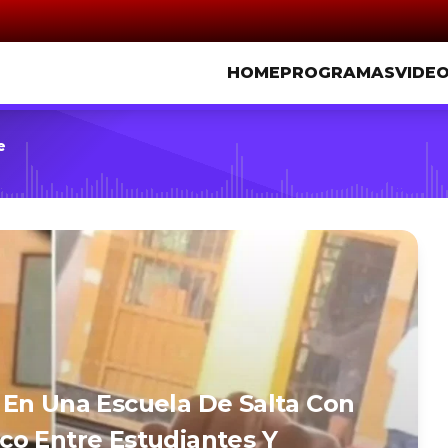
HOME
PROGRAMAS
VIDE
e
 En Una Escuela De Salta Con
co Entre Estudiantes Y