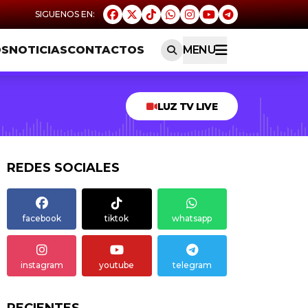
OS
NOTICIAS
CONTACTOS
MENU
LUZ TV LIVE
REDES SOCIALES
facebook
tiktok
whatsapp
instagram
youtube
telegram