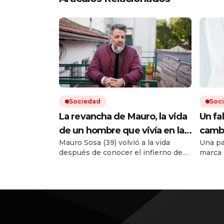
Sociedad
Soc
La revancha de Mauro, la vida
Un fa
de un hombre que vivía en la
cambi
Mauro Sosa (39) volvió a la vida
Una pa
calle y pudo reencontrar su
prepa
después de conocer el infierno de
marca 
rumbo: «Ya no me reprocho»
medi
las drogas y la incertidumbre de no
otra n
tener techo. Hoy trabaja y alquila un
dado la
departamento. «Lo más importante
Corte 
fue darme cuenta de que necesitaba
La sen
ayuda», asegura.
preced
acceso