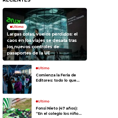
RECIENTES
Ultimo
Largas colas, vuelos perdidos: el
caos en los viajes se desata tras
los nuevos controles de
pasaportes de la UE
Ultimo
Comienza la Feria de
Editores: todo lo que
hay que saber para
aprovechar la visita
Ultimo
Fonsi Nieto (47 años):
“En el colegio los niños