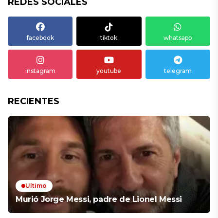
REDES SOCIALES
facebook
tiktok
whatsapp
instagram
youtube
telegram
RECIENTES
Ultimo
Murió Jorge Messi, padre de Lionel Messi