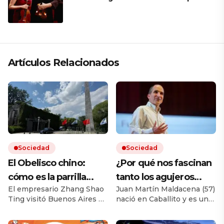
mantener a un cuarteto de cuerdas
que respeta lo antiguo y mira al
futuro
Artículos Relacionados
Sociedad
Sociedad
El Obelisco chino:
¿Por qué nos fascinan
cómo es la parrilla
tanto los agujeros
El empresario Zhang Shao
Juan Martín Maldacena (57)
argentina más grande
negros?: el genio
Ting visitó Buenos Aires en
nació en Caballito y es uno
de Asia y la curiosa
argentino que es un
los 90 y se enamoró del
de los físicos teóricos más
historia de su dueño
“rockstar” tiene una
país. En 2004 abrió un
prestigiosos del mundo. En