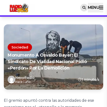
MENU
Sociedad
Monumento A Osvaldo Bayer: El
Sindicato De Vialidad Nacional Pidió
«perdón» Por La Demolición
NexoRadio
1 minuto/s
Hace 1 año
El gremio apuntó contra las autoridades de ese