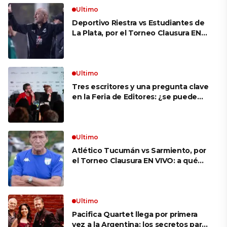
Ultimo
Deportivo Riestra vs Estudiantes de
La Plata, por el Torneo Clausura EN
VIVO: a qué hora juegan,
formaciones y cómo ver el partido
Ultimo
Tres escritores y una pregunta clave
en la Feria de Editores: ¿se puede
aprender a escuchar?
Ultimo
Atlético Tucumán vs Sarmiento, por
el Torneo Clausura EN VIVO: a qué
hora juegan, formaciones y cómo ver
el partido
Ultimo
Pacifica Quartet llega por primera
vez a la Argentina: los secretos para