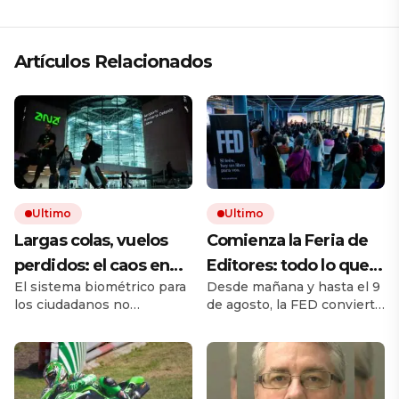
Artículos Relacionados
Ultimo
Ultimo
Largas colas, vuelos
Comienza la Feria de
perdidos: el caos en
Editores: todo lo que
El sistema biométrico para
Desde mañana y hasta el 9
los viajes se desata
hay que saber para
los ciudadanos no
de agosto, la FED convierte
tras los nuevos
aprovechar la visita
comunitarios está
a Chacarita en el principal
controles de
provocando largos retrasos
punto de encuentro del
y malhumor en los
libro independiente. La
pasaportes de la UE
aeropuertos. Las
muestra reúne sellos de la
autoridades afirman que
Argentina y del exterior,