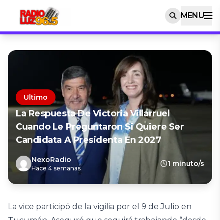
MENU
Ultimo
La Respuesta De Victoria Villarruel
Cuando Le Preguntaron Si Quiere Ser
Candidata A Presidenta En 2027
NexoRadio
1 minuto/s
Hace 4 semanas
La vice participó de la vigilia por el 9 de Julio en