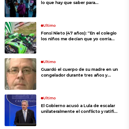
lo que hay que saber para
aprovechar la visita
Ultimo
Fonsi Nieto (47 años): “En el colegio
los niños me decían que yo corría
porque mi tío ponía el dinero. Tuve
que ganar muchas carreras para que
me respetaran por ser Fonsi”
Ultimo
Guardó el cuerpo de su madre en un
congelador durante tres años y
cobró 100.000 dólares en pagos que
no le correspondían: la insólita
explicación cuando lo detuvieron
Ultimo
El Gobierno acusó a Lula de escalar
unilateralmente el conflicto y ratificó
el apoyo de Milei a Bolsonaro: «La
región está cambiando y esperamos
que así también sea en Brasil»