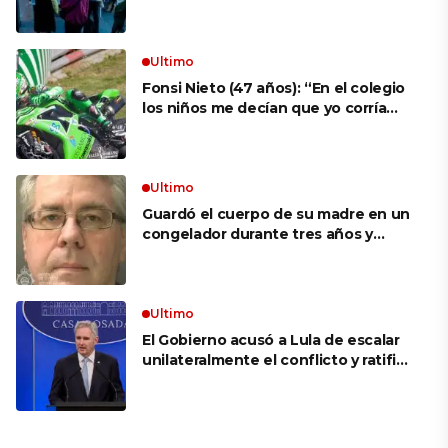
aprovechar la visita
Ultimo
Fonsi Nieto (47 años): “En el colegio
los niños me decían que yo corría
porque mi tío ponía el dinero. Tuve
que ganar muchas carreras para que
me respetaran por ser Fonsi”
Ultimo
Guardó el cuerpo de su madre en un
congelador durante tres años y
cobró 100.000 dólares en pagos que
no le correspondían: la insólita
explicación cuando lo detuvieron
Ultimo
El Gobierno acusó a Lula de escalar
unilateralmente el conflicto y ratificó
el apoyo de Milei a Bolsonaro: «La
región está cambiando y esperamos
que así también sea en Brasil»