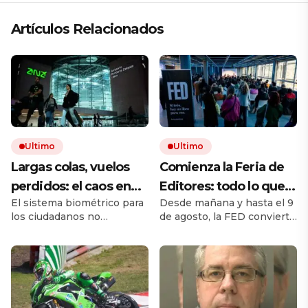
Artículos Relacionados
Ultimo
Ultimo
Largas colas, vuelos
Comienza la Feria de
perdidos: el caos en
Editores: todo lo que
El sistema biométrico para
Desde mañana y hasta el 9
los viajes se desata
hay que saber para
los ciudadanos no
de agosto, la FED convierte
tras los nuevos
aprovechar la visita
comunitarios está
a Chacarita en el principal
controles de
provocando largos retrasos
punto de encuentro del
y malhumor en los
libro independiente. La
pasaportes de la UE
aeropuertos. Las
muestra reúne sellos de la
autoridades afirman que
Argentina y del exterior,
esta puesta en marcha, que
actividades y propuestas