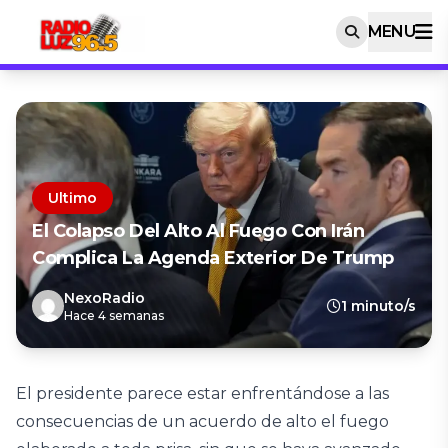
MENU
Ultimo
El Colapso Del Alto Al Fuego Con Irán
Complica La Agenda Exterior De Trump
NexoRadio
1 minuto/s
Hace 4 semanas
El presidente parece estar enfrentándose a las
consecuencias de un acuerdo de alto el fuego