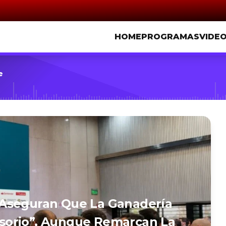
HOME
PROGRAMAS
VIDE
e
Aseguran Que La Ganadería
sorio”, Aunque Remarcan La