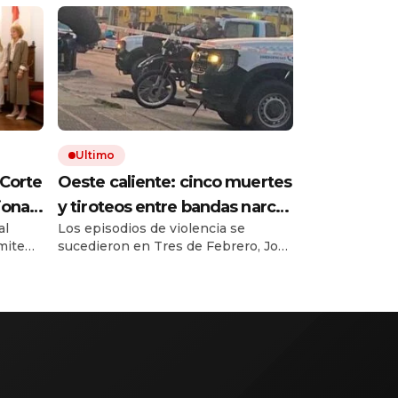
Ultimo
 Corte
Oeste caliente: cinco muertes
ional
y tiroteos entre bandas narcos
al
Los episodios de violencia se
en las últimas semanas
ímite
sucedieron en Tres de Febrero, José
s de $
C. Paz, La Matanza y Hurlingham.
laro.
Hubo dos policías y tres
ucido
delincuentes muerto, mientras
er
crece la pelea por el control del
tro del
narcomenudeo.