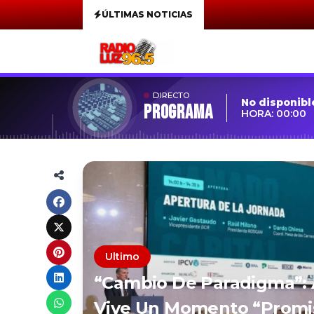
ÚLTIMAS NOTICIAS
DIRECTO
No disponibl
Programa
HORA: 00:00
Ultimo
“Cambio De Paradigma”: 
Vive Un Momento “promi