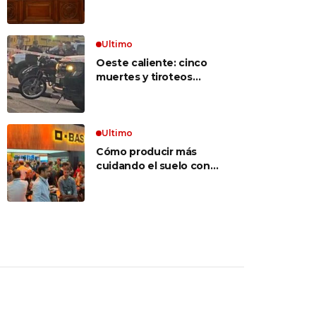
inconstitucional el tope
vocabulario»
a jubilaciones de
privilegio y avaló
haberes de $ 18
Ultimo
millones
Oeste caliente: cinco
muertes y tiroteos
entre bandas narcos en
las últimas semanas
Ultimo
Cómo producir más
cuidando el suelo con
una estrategia integral