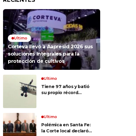
RECIENTES
Ultimo
Corteva llevó a Aapresid 2026 sus
soluciones integrales para la
protección de cultivos
Ultimo
Tiene 97 años y batió
su propio récord
Guinness al convertirse
en la mujer más longeva
del mundo en volar
sobre las alas de un
Ultimo
avión en movimiento:
Polémica en Santa Fe:
«Las palabras ‘no
la Corte local declaró
puedo’ no existen en mi