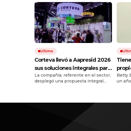
Ultimo
Ult
Corteva llevó a Aapresid 2026
Tiene
sus soluciones integrales para
propi
La compañía, referente en el sector,
Betty 
la protección de cultivos
conve
desplegó una propuesta integral
un año
longe
que combina productos
derram
sobre
tradicionales y soluciones
consis
biológicas. El portafolio incluyó a sus
alas d
movim
últimas novedades, como Gallery™ y
hecho 
puedo
Viovan™, y SpeedBox™, un próximo
lanzamiento.
vocab