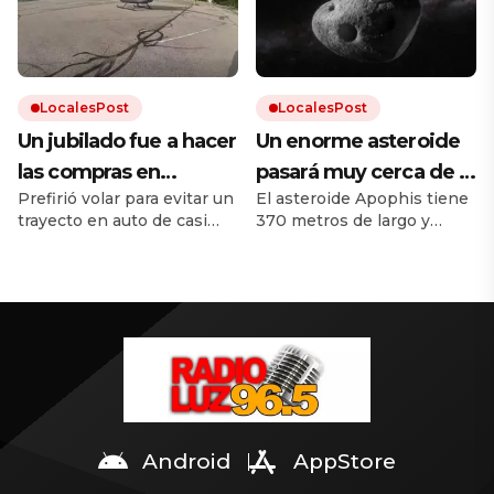
Quién era el joven, las
una temperatura ideal
primeras hipótesis y el
antecedente del asesinato
y dejarlo que trabaje”
de Valeria Márquez.
LocalesPost
LocalesPost
Un jubilado fue a hacer
Un enorme asteroide
las compras en
pasará muy cerca de la
Prefirió volar para evitar un
El asteroide Apophis tiene
helicóptero para evitar
Tierra y los científicos
trayecto en auto de casi
370 metros de largo y
el tráfico
temen que traiga
una hora. No recibió
pasará a menos de 32 000
consecuencias
ninguna sanción porque
kilómetros de la Tierra. Dos
tenía licencia.
naves espaciales estará
cerca del asteroide para
observarlo. Mirá los videos
en la nota.
Android
AppStore