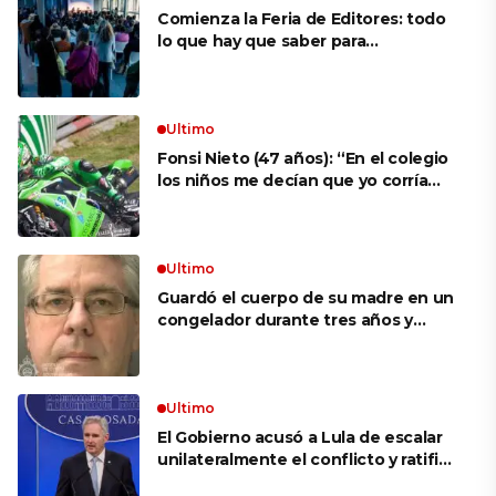
Comienza la Feria de Editores: todo
lo que hay que saber para
aprovechar la visita
Ultimo
Fonsi Nieto (47 años): “En el colegio
los niños me decían que yo corría
porque mi tío ponía el dinero. Tuve
que ganar muchas carreras para que
me respetaran por ser Fonsi”
Ultimo
Guardó el cuerpo de su madre en un
congelador durante tres años y
cobró 100.000 dólares en pagos que
no le correspondían: la insólita
explicación cuando lo detuvieron
Ultimo
El Gobierno acusó a Lula de escalar
unilateralmente el conflicto y ratificó
el apoyo de Milei a Bolsonaro: «La