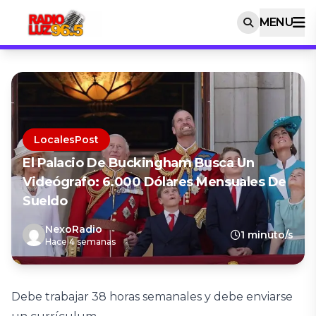
MENU
LocalesPost
El Palacio De Buckingham Busca Un
Videógrafo: 6.000 Dólares Mensuales De
Sueldo
NexoRadio
1 minuto/s
Hace 4 semanas
Debe trabajar 38 horas semanales y debe enviarse