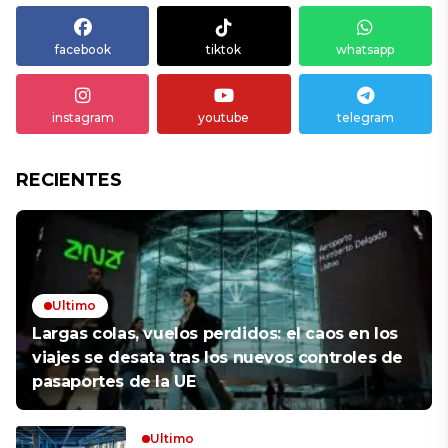
facebook
tiktok
whatsapp
instagram
youtube
telegram
RECIENTES
Ultimo
Largas colas, vuelos perdidos: el caos en los
viajes se desata tras los nuevos controles de
pasaportes de la UE
Ultimo