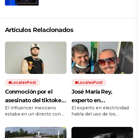
región está cambiando y esperamos
que así también sea en Brasil»
Artículos Relacionados
LocalesPost
LocalesPost
Conmoción por el
José María Rey,
asesinato del tiktoker
experto en
El influencer mexicano
El experto en electricidad
César Gastélum: le
climatización: “La
estaba en un directo con
habla del uso de los
dispararon mientras
gente no sabe usar el
más de medio millón de
aparatos de aire
transmitía en vivo en
aire acondicionado;
espectadores cuando
acondicionado con la
recibió un balazo mortal.
llegada del calor.
plena calle
hay que programar