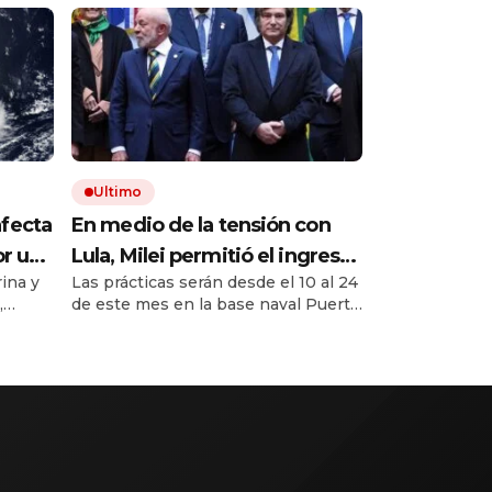
Ultimo
afecta
En medio de la tensión con
or un
Lula, Milei permitió el ingreso
ina y
Las prácticas serán desde el 10 al 24
tos
al país de la Marina de Brasil
,
de este mes en la base naval Puerto
para realizar ejercicios
re hoy
Belgrano, de Mar de Plata.
militares conjuntos
 Grosso
rar
está