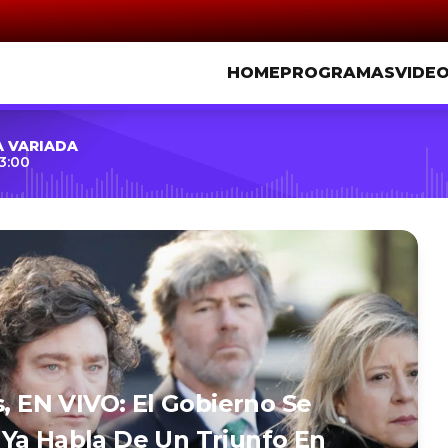
HOME
PROGRAMAS
VIDE
A VARIADA
3:00
s, EN VIVO: El Gobierno Se
Ya Habla De Un Triunfo En