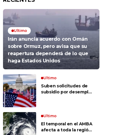
RECIENTES
Ultimo
Irán anuncia acuerdo con Omán
sobre Ormuz, pero avisa que su
reapertura dependerá de lo que
haga Estados Unidos
Ultimo
Suben solicitudes de
subsidio por desempleo
en EEUU, pero despidos
siguen bajos
Ultimo
El temporal en el AMBA
afecta a toda la región: