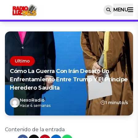
MENU
Ultimo
Cómo La Guerra Con Irán Desató Un
Enfrentamiento Entre Trump Y El Príncipe
Heredero Saudita
NexoRadio
1 minuto/s
Hace 4 semanas
Contenido de la entrada