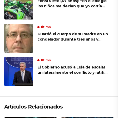
Fonsi Nieto (47 años): “En el colegio
los niños me decían que yo corría
porque mi tío ponía el dinero. Tuve
que ganar muchas carreras para que
me respetaran por ser Fonsi”
Ultimo
Guardó el cuerpo de su madre en un
congelador durante tres años y
cobró 100.000 dólares en pagos que
no le correspondían: la insólita
explicación cuando lo detuvieron
Ultimo
El Gobierno acusó a Lula de escalar
unilateralmente el conflicto y ratificó
el apoyo de Milei a Bolsonaro: «La
región está cambiando y esperamos
que así también sea en Brasil»
Artículos Relacionados