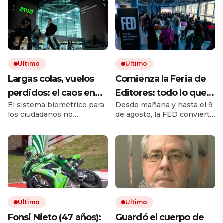
Ultimo
Ultimo
Largas colas, vuelos
Comienza la Feria de
perdidos: el caos en
Editores: todo lo que
El sistema biométrico para
Desde mañana y hasta el 9
los viajes se desata
hay que saber para
los ciudadanos no
de agosto, la FED convierte
tras los nuevos
aprovechar la visita
comunitarios está
a Chacarita en el principal
controles de
provocando largos retrasos
punto de encuentro del
y malhumor en los
libro independiente. La
pasaportes de la UE
aeropuertos. Las
muestra reúne sellos de la
autoridades afirman que
Argentina y del exterior,
esta puesta en marcha, que
actividades y propuestas
ha tenido algunos
para lectores, libreros y
contratiempos, irá
bibliotecas. Esta guía
Ultimo
Ultimo
mejorando y reforzará la
resume seis datos
seguridad.
fundamentales para
Fonsi Nieto (47 años):
Guardó el cuerpo de