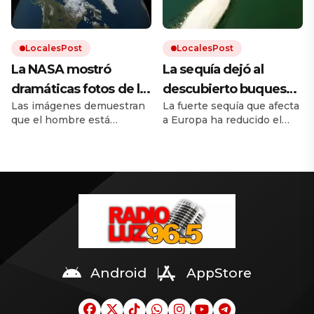
borde la extinción.
LocalesPost
LocalesPost
La NASA mostró
La sequía dejó al
dramáticas fotos de la
descubierto buques
Las imágenes demuestran
La fuerte sequía que afecta
Tierra antes y después
de guerra nazis
que el hombre está
a Europa ha reducido el
del cambio climático
hundidos en un río
destruyendo el mundo. El
caudal del río Danubio
europeo
calentamiento global trae
hasta niveles inusualmente
inundaciones, incendios y
bajos. Dejó al descubierto
desmontes. Y la
los restos de decenas de
urbanización hace el resto.
buques de guerra alemanes
hundidos durante la
Segunda Guerra Mundial.
Android
AppStore