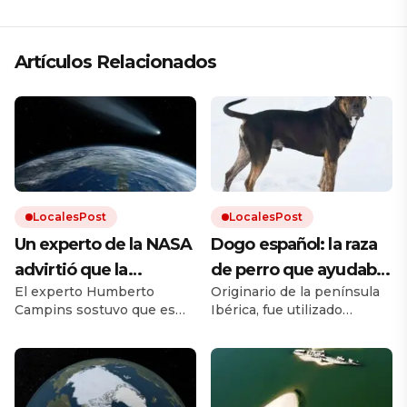
Artículos Relacionados
LocalesPost
LocalesPost
Un experto de la NASA
Dogo español: la raza
advirtió que la
de perro que ayudaba
El experto Humberto
Originario de la península
humanidad debe
en los campos y que
Campins sostuvo que es
Ibérica, fue utilizado
prepararse para el
está en proceso de
clave promover los planes
durante siglos como perro
impacto de un
recuperación
de defensa planetaria para
de trabajo. Debido a los
evitar un fenómeno como
cruces con otras razas y a la
asteroide: «Volverá a
el que extinguió a los
falta de un estándar oficial,
ocurrir»
dinosaurios.
el dogo español estuvo al