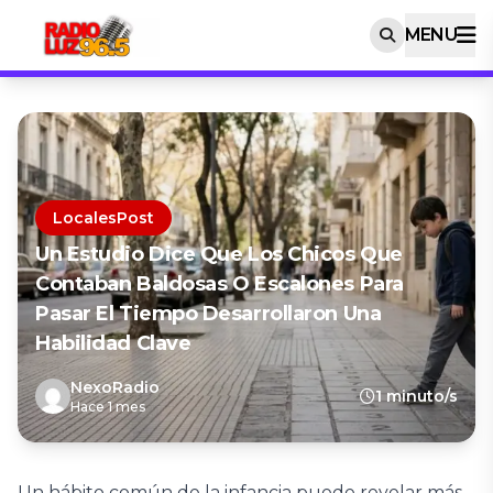
MENU
LocalesPost
Un Estudio Dice Que Los Chicos Que
Contaban Baldosas O Escalones Para
Pasar El Tiempo Desarrollaron Una
Habilidad Clave
NexoRadio
1 minuto/s
Hace 1 mes
Un hábito común de la infancia puede revelar más