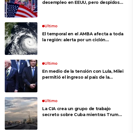
desempleo en EEUU, pero despidos
siguen bajos
Ultimo
El temporal en el AMBA afecta a toda
la región: alerta por un ciclón
extratropical, vientos de 100 km/h y
riesgo de tornado en Brasil
Ultimo
En medio de la tensión con Lula, Milei
permitió el ingreso al país de la
Marina de Brasil para realizar
ejercicios militares conjuntos
Ultimo
La CIA crea un grupo de trabajo
secreto sobre Cuba mientras Trump
presiona a La Habana