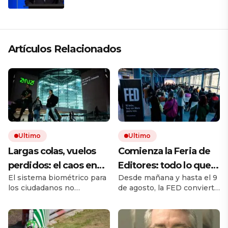
región está cambiando y esperamos
que así también sea en Brasil»
Artículos Relacionados
Ultimo
Ultimo
Largas colas, vuelos
Comienza la Feria de
perdidos: el caos en
Editores: todo lo que
El sistema biométrico para
Desde mañana y hasta el 9
los viajes se desata
hay que saber para
los ciudadanos no
de agosto, la FED convierte
tras los nuevos
aprovechar la visita
comunitarios está
a Chacarita en el principal
controles de
provocando largos retrasos
punto de encuentro del
y malhumor en los
libro independiente. La
pasaportes de la UE