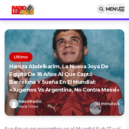
MENU
Ultimo
Hamza Abdelkarim, La Nueva Joya De
Egipto De 18 Años Al Que Captó
Barcelona Y Sueña En El Mundial:
«Jugamos Vs Argentina, No Contra Messi»
NexoRadio
1 minuto/s
Hace 1 mes
Fue figura en noviembre en el Mundial Sub 17 y el