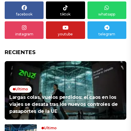
facebook
tiktok
whatsapp
instagram
youtube
telegram
RECIENTES
Ultimo
Largas colas, vuelos perdidos: el caos en los
viajes se desata tras los nuevos controles de
pasaportes de la UE
Ultimo