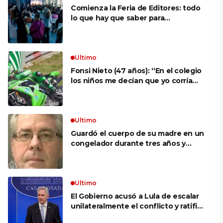
Comienza la Feria de Editores: todo
lo que hay que saber para
aprovechar la visita
Ultimo
Fonsi Nieto (47 años): “En el colegio
los niños me decían que yo corría
porque mi tío ponía el dinero. Tuve
que ganar muchas carreras para que
me respetaran por ser Fonsi”
Ultimo
Guardó el cuerpo de su madre en un
congelador durante tres años y
cobró 100.000 dólares en pagos que
no le correspondían: la insólita
explicación cuando lo detuvieron
Ultimo
El Gobierno acusó a Lula de escalar
unilateralmente el conflicto y ratificó
el apoyo de Milei a Bolsonaro: «La