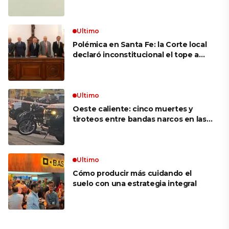
mujer más longeva del mundo en
volar sobre las alas de un avión en
movimiento: «Las palabras ‘no
puedo’ no existen en mi vocabulario»
Ultimo
Polémica en Santa Fe: la Corte local
declaró inconstitucional el tope a
jubilaciones de privilegio y avaló
haberes de $ 18 millones
Ultimo
Oeste caliente: cinco muertes y
tiroteos entre bandas narcos en las
últimas semanas
Ultimo
Cómo producir más cuidando el
suelo con una estrategia integral