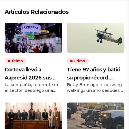
Artículos Relacionados
Ultimo
Ultimo
Corteva llevó a
Tiene 97 años y batió
Aapresid 2026 sus
su propio récord
La compañía, referente en
Betty Bromage hizo «wing
soluciones integrales
Guinness al
el sector, desplegó una
walking» un año después
para la protección de
convertirse en la
propuesta integral que
de sufrir un derrame
cultivos
mujer más longeva del
combina productos
cerebral. La acrobacia aérea
tradicionales y soluciones
consiste en volar parada
mundo en volar sobre
biológicas. El portafolio
sobre las alas de una
las alas de un avión en
incluyó a sus últimas
aeronave y ya lo había
novedades, como Gallery™
hecho cuando tenía 93.
movimiento: «Las