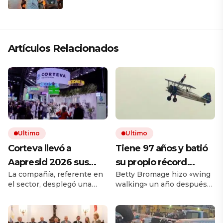
Artículos Relacionados
Ultimo
Ultimo
Corteva llevó a
Tiene 97 años y batió
Aapresid 2026 sus
su propio récord
La compañía, referente en
Betty Bromage hizo «wing
soluciones integrales
Guinness al
el sector, desplegó una
walking» un año después
para la protección de
convertirse en la
propuesta integral que
de sufrir un derrame
cultivos
mujer más longeva del
combina productos
cerebral. La acrobacia aérea
tradicionales y soluciones
consiste en volar parada
mundo en volar sobre