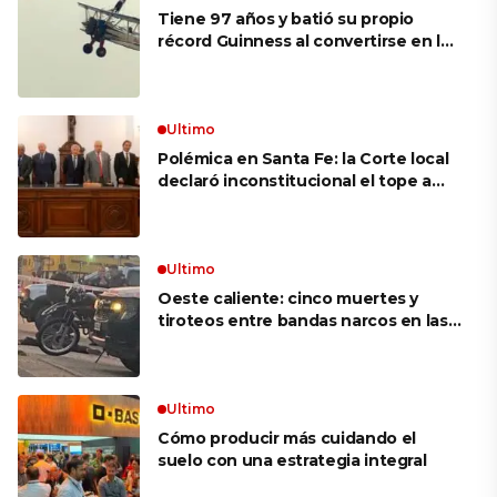
Tiene 97 años y batió su propio
récord Guinness al convertirse en la
mujer más longeva del mundo en
volar sobre las alas de un avión en
movimiento: «Las palabras ‘no
puedo’ no existen en mi vocabulario»
Ultimo
Polémica en Santa Fe: la Corte local
declaró inconstitucional el tope a
jubilaciones de privilegio y avaló
haberes de $ 18 millones
Ultimo
Oeste caliente: cinco muertes y
tiroteos entre bandas narcos en las
últimas semanas
Ultimo
Cómo producir más cuidando el
suelo con una estrategia integral