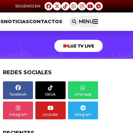
OS
NOTICIAS
CONTACTOS
MENU
LUZ TV LIVE
REDES SOCIALES
facebook
tiktok
whatsapp
instagram
youtube
telegram