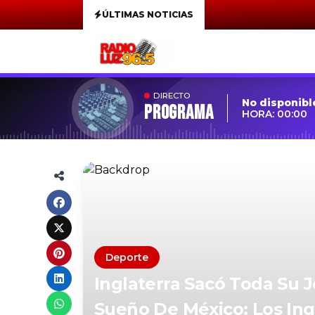
ÚLTIMAS NOTICIAS
DIRECTO
No disponibl
Programa
HORA: 00:00
Deporte
Inglaterra Sacó Toda Su 
Sueño De México: Los Ing