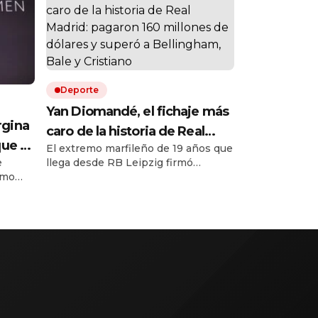
Deporte
Yan Diomandé, el fichaje más
rgina
caro de la historia de Real
que se
El extremo marfileño de 19 años que
Madrid: pagaron 160 millones
e
llega desde RB Leipzig firmó
do:
de dólares y superó a
imo
contrato con el club español hasta
e
Bellingham, Bale y Cristiano
ol.
junio de 2033. Elegido como mejor
da
iano,
jugador joven de la última
Bundesliga, el atacante dejó atrás
padre
las marcas que el club había pagado
uvo
en anteriores operaciones
co.
millonarias por distintas figuras
mundiales. La entidad madrileña
también anunció la […]