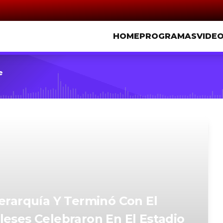
HOME
PROGRAMAS
VIDE
e
Jerarquía Y Terminó Con El
leses Celebraron En El Estadio