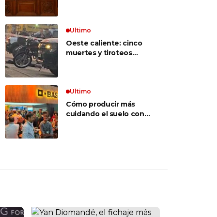
inconstitucional el tope
vocabulario»
a jubilaciones de
privilegio y avaló
haberes de $ 18
Ultimo
millones
Oeste caliente: cinco
muertes y tiroteos
entre bandas narcos en
las últimas semanas
Ultimo
Cómo producir más
cuidando el suelo con
una estrategia integral