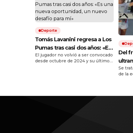
Deporte
Tomás Lavanini regresa a Los
Dep
Pumas tras casi dos años: «Es
Del fr
El jugador no volvió a ser convocado
una nueva oportunidad, un
ultra
desde octubre de 2024 y su último
nuevo desafío para mí»
partido fue ante Sudáfrica. Ese año
Se tra
corri
fue llamado en esa única ventana y
de la 
compa
luego fue desafectado por lesión.
récord
es la p
217 ki
partic
extrem