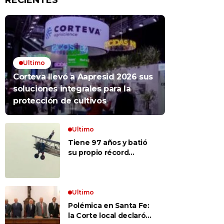
RECIENTES
Ultimo
Corteva llevó a Aapresid 2026 sus
soluciones integrales para la
protección de cultivos
Ultimo
Tiene 97 años y batió
su propio récord
Guinness al convertirse
en la mujer más longeva
del mundo en volar
sobre las alas de un
Ultimo
avión en movimiento:
Polémica en Santa Fe:
«Las palabras ‘no
la Corte local declaró
puedo’ no existen en mi