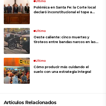
puedo’ no existen en mi vocabulario»
Ultimo
Polémica en Santa Fe: la Corte local
declaró inconstitucional el tope a
jubilaciones de privilegio y avaló
haberes de $ 18 millones
Ultimo
Oeste caliente: cinco muertes y
tiroteos entre bandas narcos en las
últimas semanas
Ultimo
Cómo producir más cuidando el
suelo con una estrategia integral
Artículos Relacionados