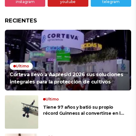
instagram
youtube
telegram
RECIENTES
Ultimo
Corteva llevó a Aapresid 2026 sus soluciones
integrales para la protección de cultivos
Ultimo
Tiene 97 años y batió su propio
récord Guinness al convertirse en la
mujer más longeva del mundo en
volar sobre las alas de un avión en
movimiento: «Las palabras ‘no